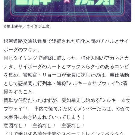
©亀山陽平／タイタン工業
銀河道路交通法違反で逮捕された強化人間のチハルとサイ
ボーグのマキナ。
同じタイミングで警察に捕まった、強化人間のアカネとカ
ナタ、サイボーグのカートとマックスらクセのあるコンビ
を集め、警察官・リョーコが全員に課したのは、奉仕活動
として惑星間走行列車・通称”ミルキー☆サブウェイ”の清
掃をすること。
簡単な任務だったはずが、突如暴走し始める”ミルキー☆サ
ブウェイ”！ 車内で慌てふためくメンバーたちは、やがて
大事件に巻き込まれていってしまう！
意図なし！ 主義なし！ 主張なし！
ノリで乗り切る前代未聞のスペーストレインスペクタク