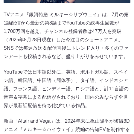
TVアニメ『銀河特急 ミルキー☆サブウェイ』は、7月の第
1話配信から最新の第8話までYouTubeの総再生回数が
1,700万回を越え、チャンネル登録者数は47万人を突破
（2025年8月28日現在）した今注目のショートアニメ。
SNSでは毎週放送＆配信直後にトレンド入り・多くのファ
ンアートも投稿されるなど、盛り上がりをみせています。
YouTubeでは日本語以外に、英語、ポルトガル語、スペイ
ン語、韓国語、中国語（簡体字）、タイ語、インドネシア
語、フランス語、ヒンディー語、ロシア語と、計11言語の
音声＆字幕による配信がされており、国内のみならず全世
界が最新話配信を待ち侘びている作品。
新曲「Altair and Vega」は、2024年末に亀山陽平が短編3D
アニメ『ミルキー☆ハイウェイ』続編の告知PVを制作する