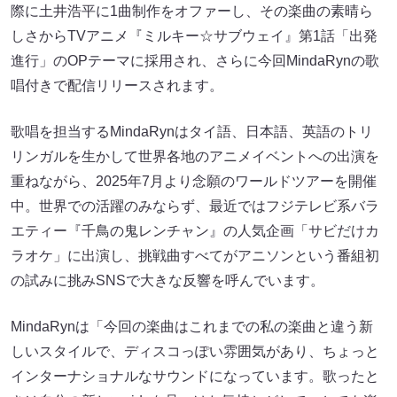
際に土井浩平に1曲制作をオファーし、その楽曲の素晴ら
しさからTVアニメ『ミルキー☆サブウェイ』第1話「出発
進行」のOPテーマに採用され、さらに今回MindaRynの歌
唱付きで配信リリースされます。
歌唱を担当するMindaRynはタイ語、日本語、英語のトリ
リンガルを生かして世界各地のアニメイベントへの出演を
重ねながら、2025年7月より念願のワールドツアーを開催
中。世界での活躍のみならず、最近ではフジテレビ系バラ
エティー『千鳥の鬼レンチャン』の人気企画「サビだけカ
ラオケ」に出演し、挑戦曲すべてがアニソンという番組初
の試みに挑みSNSで大きな反響を呼んでいます。
MindaRynは「今回の楽曲はこれまでの私の楽曲と違う新
しいスタイルで、ディスコっぽい雰囲気があり、ちょっと
インターナショナルなサウンドになっています。歌ったと