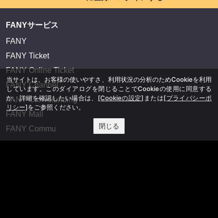
FANYサービス
FANY
FANY Ticket
FANY Online Ticket
当サイトは、お客様の使いやすさ、利用状況の分析のためCookieを利用
FANY Channel
しています。このダイアログを閉じることでCookieの使用に同意する
か、詳細を確認したい場合は、
[Cookieの設定]
または
[プライバシーポ
FANY Crowdfunding
リシー]
をご参照ください。
FANY Mall
閉じる
FANY Commu
法務・規約
プライバシーポリシー
反社会的勢力排除宣言
会社情報