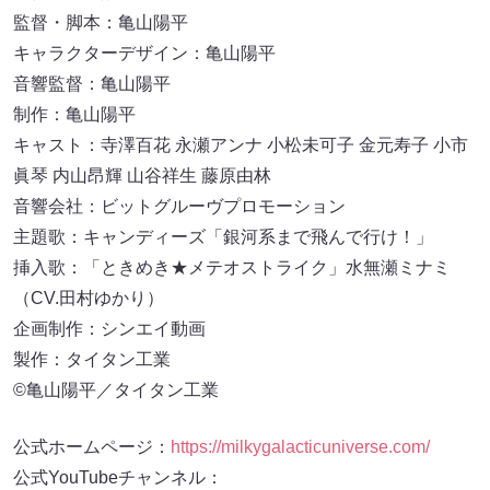
監督・脚本：亀山陽平
キャラクターデザイン：亀山陽平
音響監督：亀山陽平
制作：亀山陽平
キャスト：寺澤百花 永瀬アンナ 小松未可子 金元寿子 小市
眞琴 内山昂輝 山谷祥生 藤原由林
音響会社：ビットグルーヴプロモーション
主題歌：キャンディーズ「銀河系まで飛んで行け！」
挿入歌：「ときめき★メテオストライク」水無瀬ミナミ
（CV.田村ゆかり）
企画制作：シンエイ動画
製作：タイタン工業
©亀山陽平／タイタン工業
公式ホームページ：
https://milkygalacticuniverse.com/
公式YouTubeチャンネル：