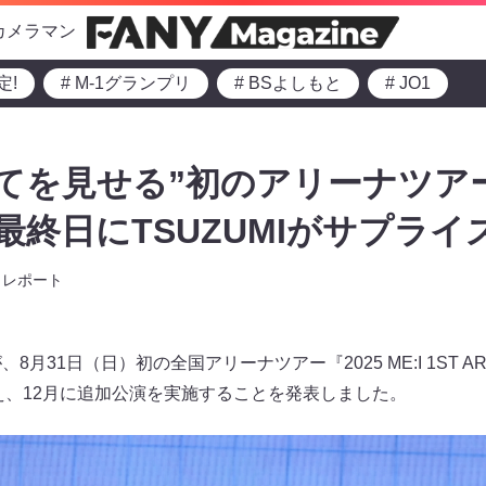
カメラマン
定!
# M-1グランプリ
# BSよしもと
# JO1
すべてを見せる”初のアリーナツア
 最終日にTSUZUMIがサプライ
レポート
、8月31日（日）初の全国アリーナツアー『2025 ME:I 1ST ARENA 
迎え、12月に追加公演を実施することを発表しました。