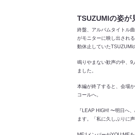
TSUZUMIの姿
終盤、アルバムタイトル曲「
がモニターに映し出される
動休止していたTSUZU
鳴りやまない歓声の中、9人で
ました。
本編が終了すると、会場から
コールへ。
『LEAP HIGH! 〜明日
ます。「私に久しぶりに声
ME:IメンバーがYOU:M