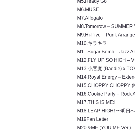
M5.Ready Go
M6.MUSE
M7.Affogato
M8.Tomorrow – SUMMER V
M9.Hi-Five – Punk Arrange 
M10.キラキラ
M11.Sugar Bomb – Jazz Arr
M12.FLY UP SO HIGH – V
M13.小悪魔 (Baddie) x TOX
M14.Royal Energy – Extend
M15.CHOPPY CHOPPY (ME:I
M16.Cookie Party – Rock A
M17.THIS IS ME:I
M18.LEAP HIGH! 〜明日へ
M19Fan Letter
M20.&ME (YOU:ME Ver.)