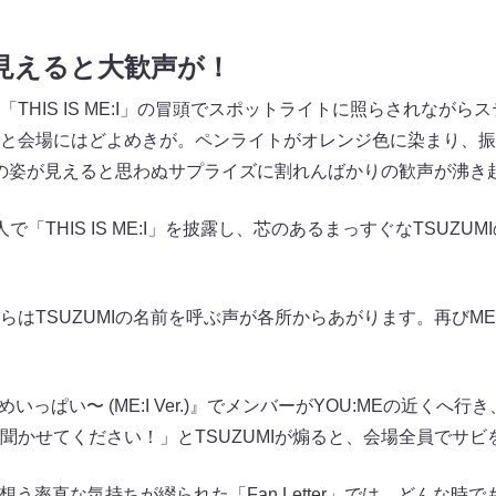
が見えると大歓声が！
THIS IS ME:I」の冒頭でスポットライトに照らされなが
と会場にはどよめきが。ペンライトがオレンジ色に染まり、振
MIの姿が見えると思わぬサプライズに割れんばかりの歓声が沸き
「THIS IS ME:I」を披露し、芯のあるまっすぐなTSUZU
はTSUZUMIの名前を呼ぶ声が各所からあがります。再びME
へ、めいっぱい〜 (ME:I Ver.)』でメンバーがYOU:MEの近く
聞かせてください！」とTSUZUMIが煽ると、会場全員でサビ
Eを想う率直な気持ちが綴られた「Fan Letter」では、どんな時で