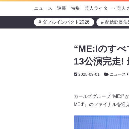
ニュース
連載
特集
芸人ライター・芸人
# ダブルインパクト2026
# 配信延長決
“ME:Iの
13公演完走!
2025-09-01
ニュース
ガールズグループ “ME:I” が
ME:I”』のファイナルを