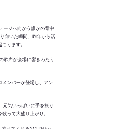
らステージへ向かう誰かの背中
り向いた瞬間、昨年から活
起こります。
MIの歌声が会場に響きわたり
:Iメンバーが登場し、アン
へ行き、元気いっぱいに手を振り
を歌って大盛り上がり。
も支えてくれるYOU:MEへ