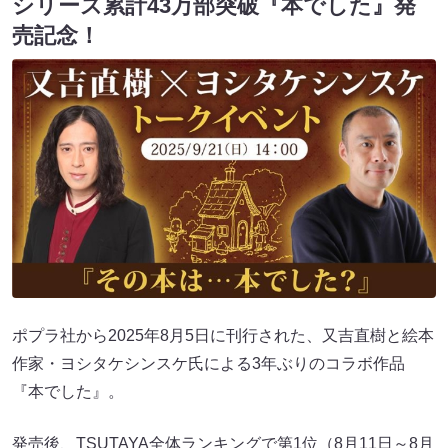
シリーズ累計43万部突破『本でした』発
売記念！
ポプラ社から2025年8月5日に刊行された、又吉直樹と絵本
作家・ヨシタケシンスケ氏による3年ぶりのコラボ作品
『本でした』。
発売後、TSUTAYA全体ランキングで第1位（8月11日～8月