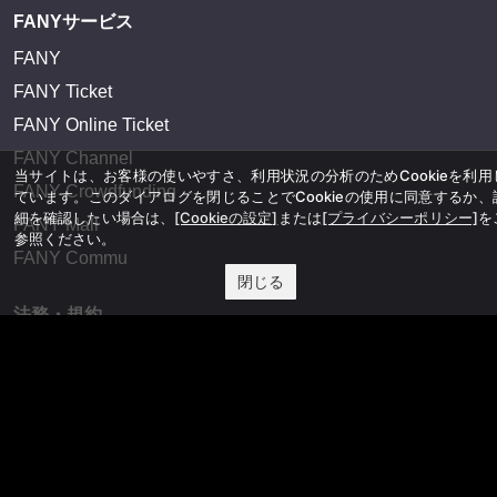
FANYサービス
FANY
FANY Ticket
FANY Online Ticket
FANY Channel
当サイトは、お客様の使いやすさ、利用状況の分析のためCookieを利用
FANY Crowdfunding
ています。このダイアログを閉じることでCookieの使用に同意するか、
細を確認したい場合は、
[Cookieの設定]
または
[プライバシーポリシー]
を
FANY Mall
参照ください。
FANY Commu
閉じる
法務・規約
プライバシーポリシー
反社会的勢力排除宣言
会社情報
吉本興業株式会社