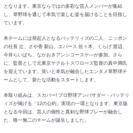
となります。東京ならではの多彩な芸人メンバーが集結
し、草野球を通じて本気で楽しむ姿を届けることを目指し
ています。
本チームには発起人となるバッテリィズの二人、ニッポン
の社長 辻、さや香 新山、エバース 佐々木、くらげ 渡辺、
今井らいぱち、なかおきアンシコースケ―が参加。さら
に、監督として元東京ヤクルトスワローズ監督の真中満氏
を迎えています。笑いと本気が融合したエンタメ草野球チ
ームとして、新たな活動をスタートします。
本取り組みは、スカパー! プロ野球アンバサダー・バッテリ
ィズが掲げる「12の公約」実現の一環となります。東京版
となる今回は、芸人の個性と真剣な野球プレーが融合し
た、唯一無二のチームが誕生しました。