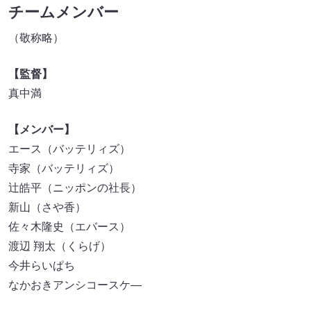
チームメンバー
（敬称略）
【監督】
真中満
【メンバー】
エース（バッテリィズ）
寺家（バッテリィズ）
辻皓平（ニッポンの社長）
新山（さや香）
佐々木隆史（エバース）
渡辺 翔太（くらげ）
今井らいぱち
なかおきアンシコースケ―