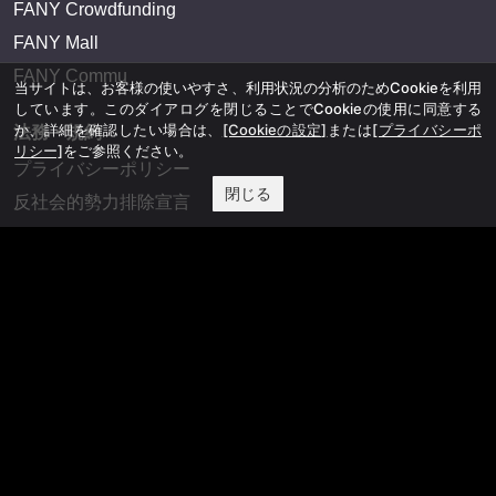
FANY Crowdfunding
FANY Mall
FANY Commu
当サイトは、お客様の使いやすさ、利用状況の分析のためCookieを利用
しています。このダイアログを閉じることでCookieの使用に同意する
か、詳細を確認したい場合は、
[Cookieの設定]
または
[プライバシーポ
法務・規約
リシー]
をご参照ください。
プライバシーポリシー
閉じる
反社会的勢力排除宣言
会社情報
吉本興業株式会社
お問い合わせ
その他
よしもとニュースセンターアーカイブ