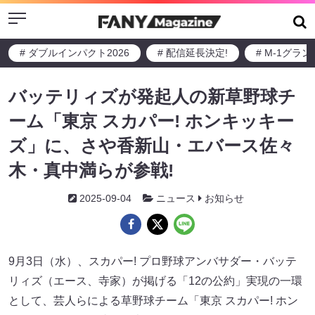
Menu
# ダブルインパクト2026
# 配信延長決定!
# M-1グラ
バッテリィズが発起人の新草野球チ
ーム「東京 スカパー! ホンキッキー
ズ」に、さや香新山・エバース佐々
木・真中満らが参戦!
2025-09-04
ニュース
お知らせ
9月3日（水）、スカパー! プロ野球アンバサダー・バッテ
リィズ（エース、寺家）が掲げる「12の公約」実現の一環
として、芸人らによる草野球チーム「東京 スカパー! ホン