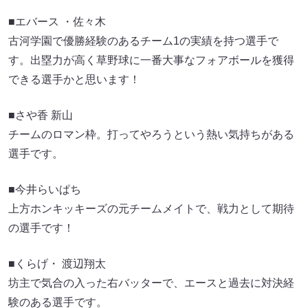
■エバース ・佐々木
古河学園で優勝経験のあるチーム1の実績を持つ選手で
す。出塁力が高く草野球に一番大事なフォアボールを獲得
できる選手かと思います！
■さや香 新山
チームのロマン枠。打ってやろうという熱い気持ちがある
選手です。
■今井らいぱち
上方ホンキッキーズの元チームメイトで、戦力として期待
の選手です！
■くらげ・ 渡辺翔太
坊主で気合の入った右バッターで、エースと過去に対決経
験のある選手です。