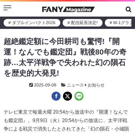
Menu
# ダブルインパクト2026
# 配信延長決定!
# M-1グラ
超絶鑑定額に今田耕司も驚愕!『開
運！なんでも鑑定団』戦後80年の奇
跡…太平洋戦争で失われた幻の隕石
を歴史的大発見!
2025-09-08
ニュース
お知らせ
テレビ東京で毎週火曜 20:54から放送中の『開運！なんで
も鑑定団』。9月9日（火）20:54からの放送に、太平洋戦
争による戦災で消失したとされてきた「幻の隕石・小城隕