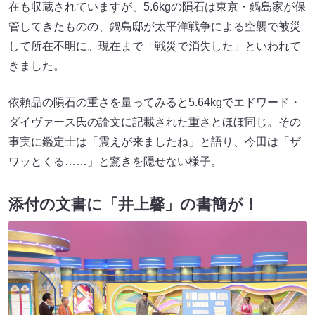
在も収蔵されていますが、5.6kgの隕石は東京・鍋島家が保
管してきたものの、鍋島邸が太平洋戦争による空襲で被災
して所在不明に。現在まで「戦災で消失した」といわれて
きました。
依頼品の隕石の重さを量ってみると5.64kgでエドワード・
ダイヴァース氏の論文に記載された重さとほぼ同じ。その
事実に鑑定士は「震えが来ましたね」と語り、今田は「ザ
ワッとくる……」と驚きを隠せない様子。
添付の文書に「井上馨」の書簡が！