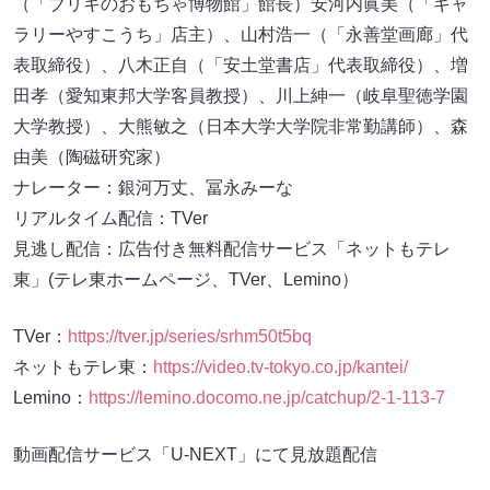
（「ブリキのおもちゃ博物館」館長）安河内眞美（「ギャ
ラリーやすこうち」店主）、山村浩一（「永善堂画廊」代
表取締役）、八木正自（「安土堂書店」代表取締役）、増
田孝（愛知東邦大学客員教授）、川上紳一（岐阜聖徳学園
大学教授）、大熊敏之（日本大学大学院非常勤講師）、森
由美（陶磁研究家）
ナレーター：銀河万丈、冨永みーな
リアルタイム配信：TVer
見逃し配信：広告付き無料配信サービス「ネットもテレ
東」(テレ東ホームページ、TVer、Lemino）
TVer：
https://tver.jp/series/srhm50t5bq
ネットもテレ東：
https://video.tv-tokyo.co.jp/kantei/
Lemino：
https://lemino.docomo.ne.jp/catchup/2-1-113-7
動画配信サービス「U-NEXT」にて見放題配信