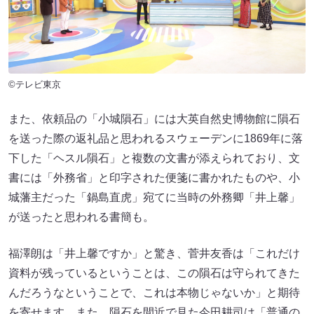
©テレビ東京
また、依頼品の「小城隕石」には大英自然史博物館に隕石
を送った際の返礼品と思われるスウェーデンに1869年に落
下した「ヘスル隕石」と複数の文書が添えられており、文
書には「外務省」と印字された便箋に書かれたものや、小
城藩主だった「鍋島直虎」宛てに当時の外務卿「井上馨」
が送ったと思われる書簡も。
福澤朗は「井上馨ですか」と驚き、菅井友香は「これだけ
資料が残っているということは、この隕石は守られてきた
んだろうなということで、これは本物じゃないか」と期待
を寄せます。また、隕石を間近で見た今田耕司は「普通の