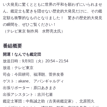
い大発見に驚くとともに世界の平和を願わずにいられませ
ん。鑑定士も驚きを隠せない歴史的大発見だけに、その鑑
定額も衝撃的なものとなりました！ 驚きの歴史的大発見
の瞬間を、ぜひご覧ください！
（テレビ東京 制作局 水野亮太氏）
番組概要
開運！なんでも鑑定団
放送日時：9月9日（火）20:54～21:54
放送：テレビ東京
司会：今田耕司、福澤朗、菅井友香
ゲスト：akane、 アバンギャルディ
出張リポーター：原口あきまさ
出張アシスタント：吉川七瀬
鑑定士軍団：中島誠之助（古美術鑑定家）、北原照久