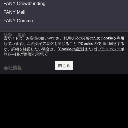
FANY Crowdfunding
FANY Mall
FANY Commu
法務・規約
当サイトは、お客様の使いやすさ、利用状況の分析のためCookieを利用
しています。このダイアログを閉じることでCookieの使用に同意する
プライバシーポリシー
か、詳細を確認したい場合は、
[Cookieの設定]
または
[プライバシーポ
反社会的勢力排除宣言
リシー]
をご参照ください。
閉じる
会社情報
吉本興業株式会社
お問い合わせ
その他
よしもとニュースセンターアーカイブ