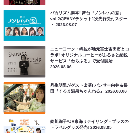
バカリズム脚本! 舞台『ノンレムの窓』
vol.2のFANYチケット1次先行受付スター
ト
2026.08.07
ニューヨーク・嶋佐が地元富士吉田市とコ
ラボ! オリジナルコーヒーがふるさと納税
サービス「わらふる」で受付開始
2026.08.06
丹生明里がゲスト出演! パンサー向井＆長
田『くるま温泉ちゃんねる』
2026.08.06
鈴川絢子×JR東海リテイリング・プラスの
トラベルグッズ発売!
2026.08.05