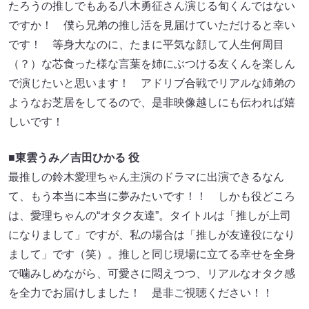
たろうの推しでもある⼋⽊勇征さん演じる旬くんではない
ですか！ 僕ら兄弟の推し活を⾒届けていただけると幸い
です！ 等⾝⼤なのに、たまに平気な顔して⼈⽣何周⽬
（？）な芯⾷った様な⾔葉を姉にぶつける友くんを楽しん
で演じたいと思います！ アドリブ合戦でリアルな姉弟の
ようなお芝居をしてるので、是⾮映像越しにも伝われば嬉
しいです！
■東雲うみ／吉⽥ひかる 役
最推しの鈴⽊愛理ちゃん主演のドラマに出演できるなん
て、もう本当に本当に夢みたいです！！ しかも役どころ
は、愛理ちゃんの“オタク友達”。タイトルは「推しが上司
になりまして」ですが、私の場合は「推しが友達役になり
まして」です（笑）。推しと同じ現場に⽴てる幸せを全⾝
で噛みしめながら、可愛さに悶えつつ、リアルなオタク感
を全⼒でお届けしました！ 是⾮ご視聴ください！！