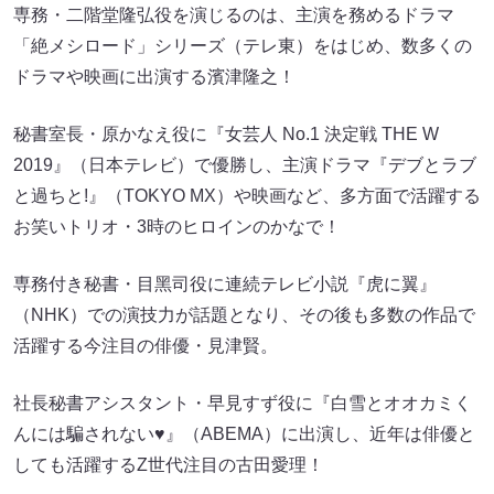
専務・⼆階堂隆弘役を演じるのは、主演を務めるドラマ
「絶メシロード」シリーズ（テレ東）をはじめ、数多くの
ドラマや映画に出演する濱津隆之！
秘書室⻑・原かなえ役に『⼥芸⼈ No.1 決定戦 THE W
2019』（⽇本テレビ）で優勝し、主演ドラマ『デブとラブ
と過ちと!』（TOKYO MX）や映画など、多⽅⾯で活躍する
お笑いトリオ・3時のヒロインのかなで！
専務付き秘書・⽬⿊司役に連続テレビ⼩説『⻁に翼』
（NHK）での演技⼒が話題となり、その後も多数の作品で
活躍する今注⽬の俳優・⾒津賢。
社⻑秘書アシスタント・早⾒すず役に『⽩雪とオオカミく
んには騙されない♥』（ABEMA）に出演し、近年は俳優と
しても活躍するZ世代注⽬の古⽥愛理！