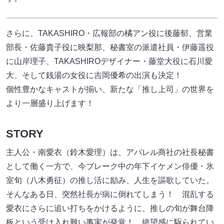
さらに、TAKASHIRO・広報部の橘アン役に後藤郁、営業
部⻑・佐藤貴⼦役に映梨那、秘書室の派遣社員・伊藤遥役
に⼭岸理⼦、TAKASHIROデザイナー・藤堂⼤役に⽯川愛
⼤、そして銭湯の⼥役に吉岡優希の出演も決定！
個性豊かなキャストが揃い、新たな「推し上司」の世界を
より⼀層盛り上げます！
STORY
主⼈公・南愛⾐（鈴⽊愛理）は、アパレル商社の社⻑秘書
として働く⼀⽅で、今ブレーク中の年下イケメン俳優・氷
室旬（⼋⽊勇征）の推し活に励み、⼈⽣を謳歌していた。
そんなある⽇、突然社⻑が病に倒れてしまう！ 混乱する
愛⾐にさらに追い打ちをかけるように、推しの旬が舞台降
板という受け⼊れ難い事実が発覚！ 絶望感に駆られてい