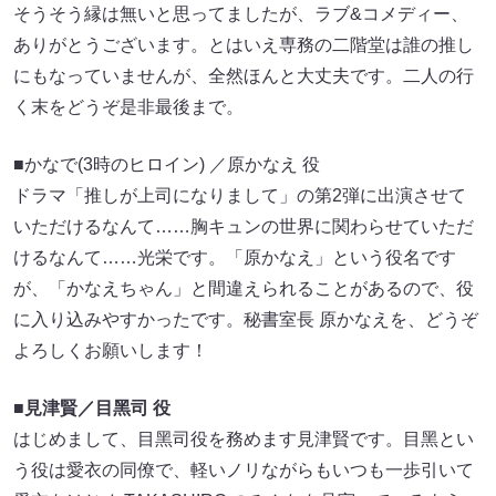
そうそう縁は無いと思ってましたが、ラブ&コメディー、
ありがとうございます。とはいえ専務の⼆階堂は誰の推し
にもなっていませんが、全然ほんと⼤丈夫です。⼆⼈の⾏
く末をどうぞ是⾮最後まで。
■かなで(3時のヒロイン) ／原かなえ 役
ドラマ「推しが上司になりまして」の第2弾に出演させて
いただけるなんて……胸キュンの世界に関わらせていただ
けるなんて……光栄です。「原かなえ」という役名です
が、「かなえちゃん」と間違えられることがあるので、役
に⼊り込みやすかったです。秘書室⻑ 原かなえを、どうぞ
よろしくお願いします！
■⾒津賢／⽬⿊司 役
はじめまして、⽬⿊司役を務めます⾒津賢です。⽬⿊とい
う役は愛⾐の同僚で、軽いノリながらもいつも⼀歩引いて