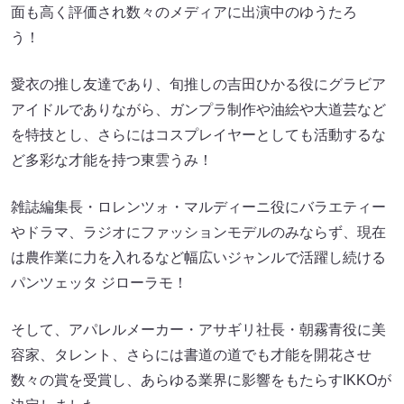
⾯も⾼く評価され数々のメディアに出演中のゆうたろ
う！
愛⾐の推し友達であり、旬推しの吉⽥ひかる役にグラビア
アイドルでありながら、ガンプラ制作や油絵や⼤道芸など
を特技とし、さらにはコスプレイヤーとしても活動するな
ど多彩な才能を持つ東雲うみ！
雑誌編集⻑・ロレンツォ・マルディーニ役にバラエティー
やドラマ、ラジオにファッションモデルのみならず、現在
は農作業に⼒を⼊れるなど幅広いジャンルで活躍し続ける
パンツェッタ ジローラモ！
そして、アパレルメーカー・アサギリ社⻑・朝霧⻘役に美
容家、タレント、さらには書道の道でも才能を開花させ
数々の賞を受賞し、あらゆる業界に影響をもたらすIKKOが