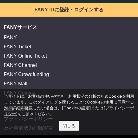
FANY IDに登録・ログインする
FANYサービス
FANY
FANY Ticket
FANY Online Ticket
FANY Channel
FANY Crowdfunding
FANY Mall
FANY Commu
当サイトは、お客様の使いやすさ、利用状況の分析のためCookieを利用
しています。このダイアログを閉じることでCookieの使用に同意する
か、詳細を確認したい場合は、
[Cookieの設定]
または
[プライバシーポ
法務・規約
リシー]
をご参照ください。
プライバシーポリシー
閉じる
反社会的勢力排除宣言