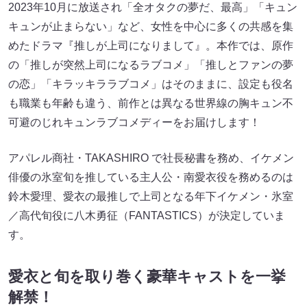
2023年10⽉に放送され「全オタクの夢だ、最⾼」「キュン
キュンが⽌まらない」など、⼥性を中⼼に多くの共感を集
めたドラマ『推しが上司になりまして』。本作では、原作
の「推しが突然上司になるラブコメ」「推しとファンの夢
の恋」「キラッキララブコメ」はそのままに、設定も役名
も職業も年齢も違う、前作とは異なる世界線の胸キュン不
可避のじれキュンラブコメディーをお届けします！
アパレル商社・TAKASHIRO で社⻑秘書を務め、イケメン
俳優の氷室旬を推している主⼈公・南愛⾐役を務めるのは
鈴⽊愛理、愛⾐の最推しで上司となる年下イケメン・氷室
／⾼代旬役に⼋⽊勇征（FANTASTICS）が決定していま
す。
愛衣と旬を取り巻く豪華キャストを一挙
解禁！