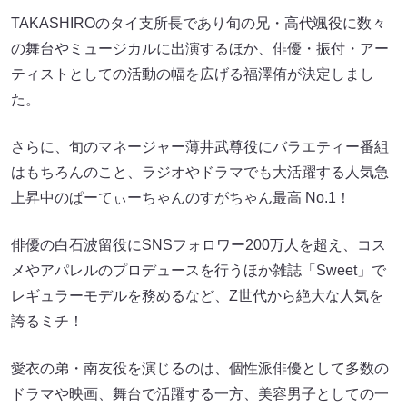
TAKASHIROのタイ⽀所⻑であり旬の兄・⾼代颯役に数々
の舞台やミュージカルに出演するほか、俳優・振付・アー
ティストとしての活動の幅を広げる福澤侑が決定しまし
た。
さらに、旬のマネージャー薄井武尊役にバラエティー番組
はもちろんのこと、ラジオやドラマでも⼤活躍する⼈気急
上昇中のぱーてぃーちゃんのすがちゃん最⾼ No.1！
俳優の⽩⽯波留役にSNSフォロワー200万⼈を超え、コス
メやアパレルのプロデュースを⾏うほか雑誌「Sweet」で
レギュラーモデルを務めるなど、Z世代から絶⼤な⼈気を
誇るミチ！
愛⾐の弟・南友役を演じるのは、個性派俳優として多数の
ドラマや映画、舞台で活躍する⼀⽅、美容男⼦としての⼀