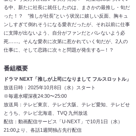
る中、新たに社⻑に就任したのは、まさかの最推し・旬だ
った！？ “推しが社⻑”という状況に嬉しい反⾯、胸キュ
ンしすぎて倒れそうになる愛⾐だったが、それ以前に仕事
に⽀障が出ないよう、⾃分がファンだとバレないよう必
死……。そんな愛⾐に次第に惹かれていく旬だが、2⼈の
仕事に、そして恋路に次々と問題が発⽣する─！？
番組概要
ドラマ NEXT「推しが上司になりまして フルスロットル」
放送⽇時：2025年10⽉8⽇（水）スタート
※毎週⽔曜深夜24:30〜25:00
放送局：テレビ東京、テレビ⼤阪、テレビ愛知、テレビせ
とうち、テレビ北海道、TVQ 九州放送
配信：動画配信サービス「U-NEXT」で10⽉1日（⽔）
21:00より、各話1週間独占先⾏配信