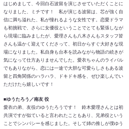
はじめまして、今回⽩⽯波留を演じさせていただくことに
なりました、ミチです！ 私が演じる波留は、芯が強く⾃
信に満ち溢れた、私が憧れるような⼥性です。恋愛ドラマ
も初挑戦で、さらに⼥優役ということでとても緊張しなが
ら現場に臨みましたが、愛理さんも⼋⽊さんもスタッフ皆
さんも温かく迎えてくださって、初⽇からすぐ⼤好きな現
場になりました。私⾃⾝も台本を読みながら物語の続きが
気になって仕⽅ありませんでした。愛⾐ちゃんのライバル
でもありながら、恋には⼀途で⼤胆な可愛らしさもある波
留と四⾓関係のハラハラ、ドキドキ感を、ぜひ楽しんでい
ただけたら嬉しいです！
■ゆうたろう／南友 役
愛⾐の弟、友役のゆうたろうです！ 鈴⽊愛理さんとは初
共演ですが似ていると⾔われたこともあり、兄弟役という
ことでシンパシーを感じました。そして姉の推しが僕ゆう