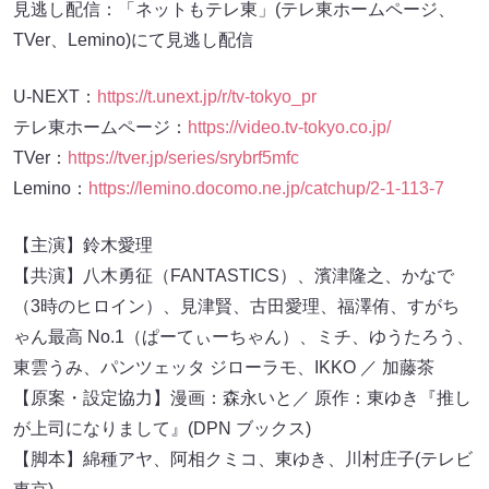
見逃し配信：「ネットもテレ東」(テレ東ホームページ、
TVer、Lemino)にて⾒逃し配信
U-NEXT：
https://t.unext.jp/r/tv-tokyo_pr
テレ東ホームページ：
https://video.tv-tokyo.co.jp/
TVer：
https://tver.jp/series/srybrf5mfc
Lemino：
https://lemino.docomo.ne.jp/catchup/2-1-113-7
【主演】鈴⽊愛理
【共演】⼋⽊勇征（FANTASTICS）、濱津隆之、かなで
（3時のヒロイン）、⾒津賢、古⽥愛理、福澤侑、すがち
ゃん最⾼ No.1（ぱーてぃーちゃん）、ミチ、ゆうたろう、
東雲うみ、パンツェッタ ジローラモ、IKKO ／ 加藤茶
【原案・設定協⼒】漫画：森永いと／ 原作：東ゆき『推し
が上司になりまして』(DPN ブックス)
【脚本】綿種アヤ、阿相クミコ、東ゆき、川村庄⼦(テレビ