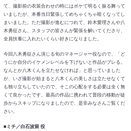
て、撮影前の⾐装合わせの時にはボケて明るく振る舞って
いましたが、本番当⽇緊張してめちゃくちゃ暗くなってし
まいました。ただ撮影が進むにつれて、鈴⽊愛理さんや⼋
⽊勇征さん、スタッフの皆さんが緊張を解いてくださり、
全員扶養に⼊れたいくらい好きになりました。
今回⼋⽊勇征さん演じる旬のマネージャー役なので、「ど
うにか⾃分のイケメンレベルを下げないと作品がブレる。
なんとか⼋⽊くんを⽴たせなければ」と思っていました
が、いざ撮影が始まると⼋⽊くんの美しさは⽴たせなくて
も独り⽴ちしていたので、そこの⼼配をする必要は全く無
くて良かったです。最⾼の作品に携われて普段の移動が徒
歩からスキップになりましたので、是⾮みなさんご覧くだ
さい。
■ミチ／⽩⽯波留 役