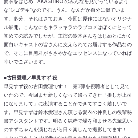
愛⾐をはじめ TAKASHIRO のみんなを⾒守っているよう
な”シゴデキ”なのです。うん、なんだか⾃分に似ていま
す。多分。それはさておき、今回は原作にはないオリジナ
ル展開。こんなにもキラッキラのラブコメはぼくにとって
初めての試みでしたが、主演の鈴⽊さんをはじめとにかく
⾯⽩いキャストの皆さんに⽀えられてお届けする作品なの
で、そこに⽬⿊君がささやかなエッセンスになっていれば
幸いでございます。
■古⽥愛理／早⾒すず 役
早⾒すず役の古⽥愛理です！ 第1弾を視聴者として⾒て
いたので、今回また新しくなって帰ってきた「推しが上司
になりまして」に出演することができてすごく嬉しいで
す。早⾒すずは鈴⽊愛理さん演じる愛⾐の仲良しの後輩秘
書アシスタントです。明るく純粋で場を和ませる先輩思い
のすずちゃんを演じながら⽇々楽しんで撮影してます！