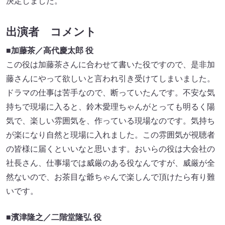
決定しました。
出演者 コメント
■加藤茶／⾼代慶太郎 役
この役は加藤茶さんに合わせて書いた役ですので、是⾮加
藤さんにやって欲しいと⾔われ引き受けてしまいました。
ドラマの仕事は苦⼿なので、断っていたんです。不安な気
持ちで現場に⼊ると、鈴⽊愛理ちゃんがとっても明るく陽
気で、楽しい雰囲気を、作っている現場なのです。気持ち
が楽になり⾃然と現場に⼊れました。この雰囲気が視聴者
の皆様に届くといいなと思います。おいらの役は⼤会社の
社⻑さん、仕事場では威厳のある役なんですが、威厳が全
然ないので、お茶⽬な爺ちゃんで楽しんで頂けたら有り難
いです。
■濱津隆之／⼆階堂隆弘 役