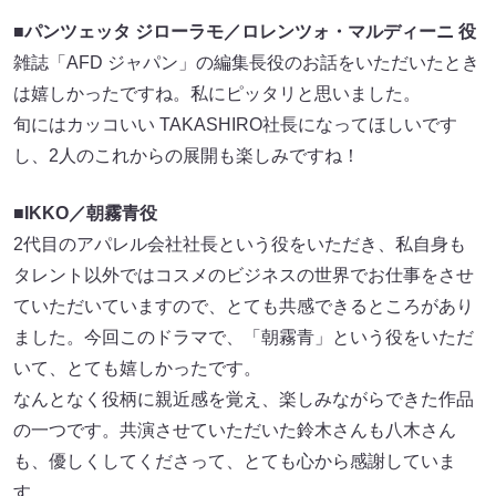
■パンツェッタ ジローラモ／ロレンツォ・マルディーニ 役
雑誌「AFD ジャパン」の編集⻑役のお話をいただいたとき
は嬉しかったですね。私にピッタリと思いました。
旬にはカッコいい TAKASHIRO社⻑になってほしいです
し、2⼈のこれからの展開も楽しみですね！
■IKKO／朝霧⻘役
2代⽬のアパレル会社社⻑という役をいただき、私⾃⾝も
タレント以外ではコスメのビジネスの世界でお仕事をさせ
ていただいていますので、とても共感できるところがあり
ました。今回このドラマで、「朝霧⻘」という役をいただ
いて、とても嬉しかったです。
なんとなく役柄に親近感を覚え、楽しみながらできた作品
の⼀つです。共演させていただいた鈴⽊さんも⼋⽊さん
も、優しくしてくださって、とても⼼から感謝していま
す。