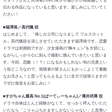
スタッフさんと共演者の仲の良さや温かさが画⾯越しでも
伝わる作品になっていると思います。楽しみにしていてく
ださい！
■福澤侑／⾼代颯 役
はじめまして。「推しが上司になりまして フルスロット
ル」⾼代颯役を演じさせていただきます福澤侑です。恋愛
ドラマは初挑戦ですが、少⼥漫画の”胸キュン”を⼤切にし
ながらしっかり⼼に刻んで撮影に挑んでいきたいと思いま
す。今回、恋敵（！？）になるかもしれない旬の兄貴とい
う役どころなので、視聴者の皆さんにもかっこよくて素敵
なお兄さん！と思ってもらえるように全⼒で頑張りますの
でぜひ放送をお楽しみに！
■すがちゃん最⾼ No.1(ぱーてぃーちゃん)／薄井武尊 役
ドラマ⾃体ほとんど経験がなくて、せっかく呼んでいただ
いたなら「こりゃぶちかますしかないじゃない」と息巻い