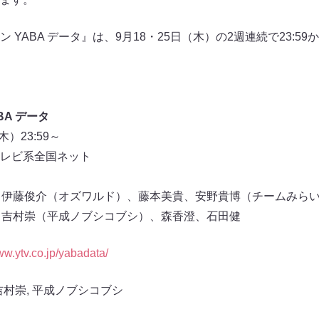
 YABA データ』は、9月18・25日（木）の2週連続で23:5
A データ
）23:59～
レビ系全国ネット
）：伊藤俊介（オズワルド）、藤本美貴、安野貴博（チームみら
）：吉村崇（平成ノブシコブシ）、森香澄、石田健
ww.ytv.co.jp/yabadata/
吉村崇
,
平成ノブシコブシ