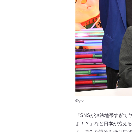
©ytv
「SNSが無法地帯すぎて
よ！？」など日本が抱える
く、真剣な議論を繰り広げ