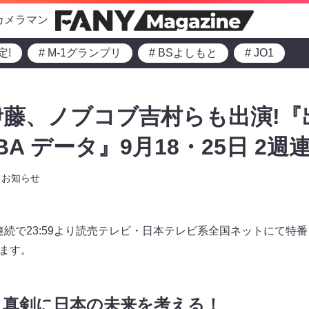
カメラマン
定!
# M-1グランプリ
# BSよしもと
# JO1
藤、ノブコブ吉村らも出演!『
BA データ』9月18・25日 2週
お知らせ
週連続で23:59より読売テレビ・日本テレビ系全国ネットにて特
れます。
、真剣に日本の未来を考える！