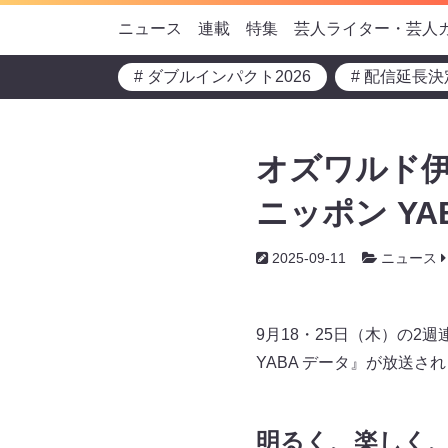
ニュース
連載
特集
芸人ライター・芸人
# ダブルインパクト2026
# 配信延長決
オズワルド伊
ニッポン YA
2025-09-11
ニュース
9月18・25日（木）の2
YABA データ』が放送さ
明るく、楽しく