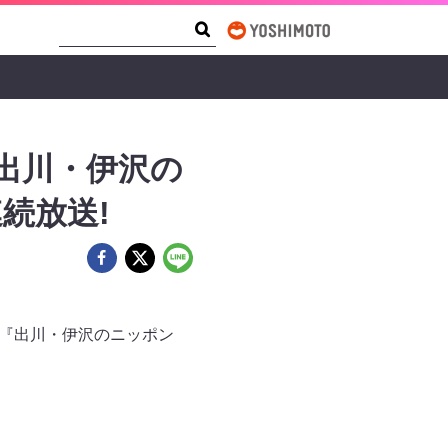
Search Form
Search
出川・伊沢の
連続放送!
番『出川・伊沢のニッポン