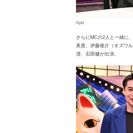
©ytv
さらにMCの2人と一緒に
美貴、伊藤俊介（オズワル
澄、石田健が出演。