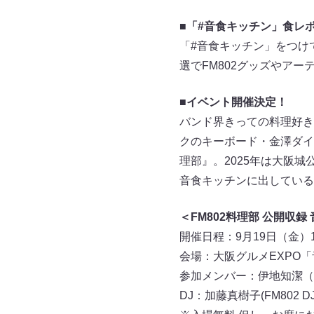
■「#音食キッチン」食レ
「#音食キッチン」をつけ
選でFM802グッズやア
■イベント開催決定！
バンド界きっての料理好きとし
クのキーボード・金澤ダイ
理部』。2025年は大阪
音食キッチンに出している
＜FM802料理部 公開収録
開催日程：9月19日（金）1
会場：大阪グルメEXPO
参加メンバー：伊地知潔（ASIA
DJ：加藤真樹子(FM802 DJ