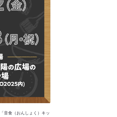
ト「音食（おんしょく）キッ