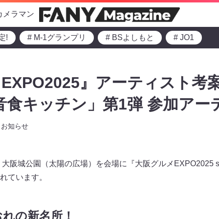
カメラマン
定!
# M-1グランプリ
# BSよしもと
# JO1
EXPO2025』アーティスト考
音食キッチン」第1弾 参加アー
お知らせ
阪城公園（太陽の広場）を会場に『大阪グルメEXPO2025 suppor
れています。
おれの新名所！