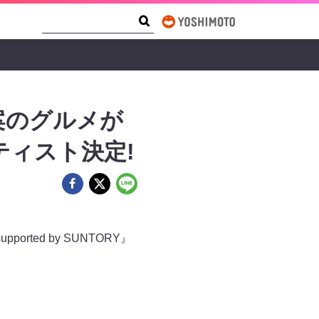
Search Form
Search
案のグルメが
ティスト決定!
ted by SUNTORY』