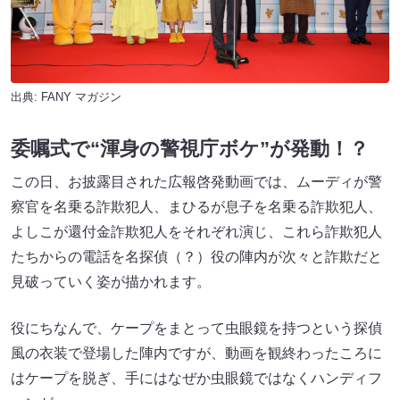
出典:
FANY マガジン
委嘱式で“渾身の警視庁ボケ”が発動！？
この日、お披露目された広報啓発動画では、ムーディが警
察官を名乗る詐欺犯人、まひるが息子を名乗る詐欺犯人、
よしこが還付金詐欺犯人をそれぞれ演じ、これら詐欺犯人
たちからの電話を名探偵（？）役の陣内が次々と詐欺だと
見破っていく姿が描かれます。
役にちなんで、ケープをまとって虫眼鏡を持つという探偵
風の衣装で登場した陣内ですが、動画を観終わったころに
はケープを脱ぎ、手にはなぜか虫眼鏡ではなくハンディフ