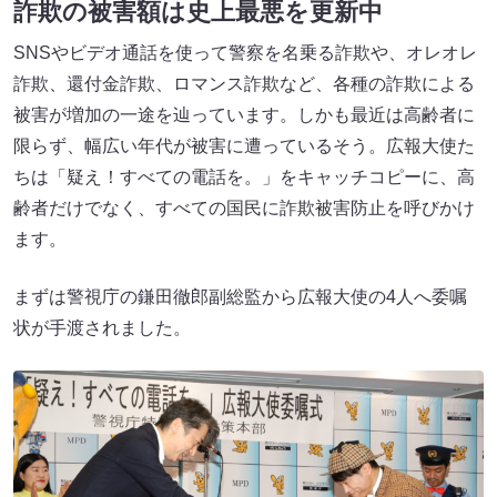
詐欺の被害額は史上最悪を更新中
SNSやビデオ通話を使って警察を名乗る詐欺や、オレオレ
詐欺、還付金詐欺、ロマンス詐欺など、各種の詐欺による
被害が増加の一途を辿っています。しかも最近は高齢者に
限らず、幅広い年代が被害に遭っているそう。広報大使た
ちは「疑え！すべての電話を。」をキャッチコピーに、高
齢者だけでなく、すべての国民に詐欺被害防止を呼びかけ
ます。
まずは警視庁の鎌田徹郎副総監から広報大使の4人へ委嘱
状が手渡されました。