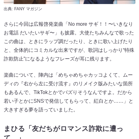
出典:
FANY マガジン
さらに今回は広報啓発楽曲「No more サギ！！〜いきなり
お電話 だいたいサギ〜」も披露。大使たちみんなで歌った
この曲は、ときにラップ調だったり、ときに歌い上げたり
と、全体的にコミカルな出来ですが、歌詞はしっかり“特殊
詐欺防止”になるようなフレーズが耳に残ります。
楽曲について、陣内は「めちゃめちゃカッコよくて、ムー
ディの『右から左に受け流す』のリメイク版みたいな箇所
もあるんで、TikTokとかでバズりそうなんですよ。だから
若い子とかにSNSで発信してもらって、紅白とか……」と
大きすぎる夢を語っていました。
まひる「友だちがロマンス詐欺に遭っ
て…」