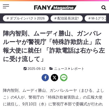
Menu
# ダブルインパクト2026
# 配信延長決定!
# M-1グラ
陣内智則、ムーディ勝山、ガンバレ
ルーヤが警視庁「特殊詐欺防止」広
報大使に就任! 「詐欺電話は右から左
に受け流して」
2025-09-12
ニュース
レポート
陣内智則、ムーディ勝山、ガンバレルーヤ（まひる、よし
こ）の4人が、警視庁の「特殊詐欺被害防止」の広報大使
に就任し、9月10日（水）に警視庁本部で委嘱式が行われ