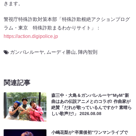
きます。
警視庁特殊詐欺対策本部「特殊詐欺根絶アクションプログ
ラム・東京 特殊詐欺まるわかりサイト」：
https://action.digipolice.jp
ガンバレルーヤ
,
ムーディ勝山
,
陣内智則
関連記事
森三中・大島＆ガンバレルーヤ“MyM”新
曲はあの伝説アニメとのコラボ! 作曲家が
絶賛「だれが歌っているんですか? 素晴ら
しい歌声だ!」
2026.08.08
小嶋花梨が“卒業後初”ワンマンライブで