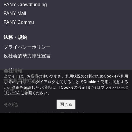
FANY Crowdfunding
FANY Mall
FANY Commu
法務・規約
プライバシーポリシー
反社会的勢力排除宣言
会社情報
当サイトは、お客様の使いやすさ、利用状況の分析のためCookieを利用
吉本興業株式会社
しています。このダイアログを閉じることでCookieの使用に同意する
か、詳細を確認したい場合は、
[Cookieの設定]
または
[プライバシーポ
お問い合わせ
リシー]
をご参照ください。
閉じる
その他
よしもとニュースセンターアーカイブ