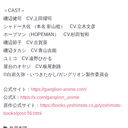
＜CAST＞
磯辺健司 CV.上田燿司
シャドー大佐 （本名 影山稔） CV.立木文彦
ホープマン（HOPEMAN） CV.杉田智和
磯辺節子 CV.古賀葵
磯辺タカシ CV.青山吉能
ユミコ CV.遠野ひかる
屋台のオヤジ CV.板尾創路
©白岩久弥・いつきたかし/ガングリオン製作委員会
公式サイト：
https://ganglion-anime.com/
公式X：
https://x.com/ganglion_anime
原作公式サイト：
https://books.yoshimoto.co.jp/yoshimoto-
books/post-56.html