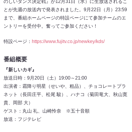
のしいダンス決定戦』が12月31日（水）に生放送されるこ
とが先週の放送内で発表されました。9月22日（月）23:59
まで、番組ホームページの特設ページにて参加チームのエ
ントリーを受付中。奮ってご参加ください！
特設ページ：
https://www.fujitv.co.jp/newkey/kds/
番組概要
『新しいカギ』
放送日時：9月20日（土）19:00～21:00
出演者：霜降り明星（せいや、粗品）、チョコレートプラ
ネット（長田庄平、松尾 駿）、ハナコ（菊田竜大、秋山寛
貴、岡部 大）
ゲスト：丸山 礼、山崎怜奈 ※五十音順
放送：フジテレビ