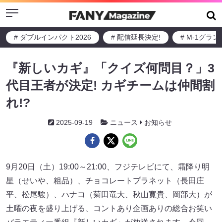
Menu
# ダブルインパクト2026
# 配信延長決定!
# M-1グラ
『新しいカギ』「クイズ何問目？」3
代目王者が決定! カギチームは仲間割
れ!?
2025-09-19
ニュース
お知らせ
9月20日（土）19:00～21:00、フジテレビにて、霜降り明
星（せいや、粗品）、チョコレートプラネット（長田庄
平、松尾駿）、ハナコ（菊田竜大、秋山寛貴、岡部大）が
土曜の夜を盛り上げる、コントあり企画ありの総合お笑い