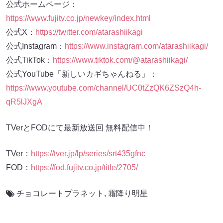
公式ホームページ：
https://www.fujitv.co.jp/newkey/index.html
公式X：
https://twitter.com/atarashiikagi
公式Instagram：
https://www.instagram.com/atarashiikagi/
公式TikTok：
https://www.tiktok.com/@atarashiikagi/
公式YouTube「新しいカギちゃんねる」：
https://www.youtube.com/channel/UC0tZzQK6ZSzQ4h-
qR5lJXgA
TVerとFODにて最新放送回 無料配信中！
TVer：
https://tver.jp/lp/series/srt435gfnc
FOD：
https://fod.fujitv.co.jp/title/2705/
チョコレートプラネット
,
霜降り明星