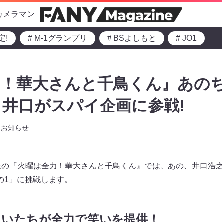
カメラマン
定!
# M-1グランプリ
# BSよしもと
# JO1
力！華大さんと千鳥くん』あの
井口がスパイ企画に参戦!
お知らせ
0～放送の『火曜は全力！華大さんと千鳥くん』では、あの、井口浩
の1」に挑戦します。
まいたちが全力で笑いを提供！