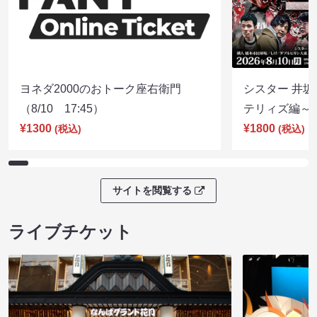
ヨネダ2000のおトーク座右衛門
シスター 井坂
（8/10 17:45）
テリィズ編～（8
¥1300
¥1800
(税込)
(税込)
サイトを閲覧する
ライブチケット