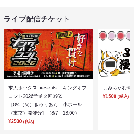
ライブ配信チケット
求人ボックス presents キングオブ
しみちゃむ寄席（
コント2026予選２回戦②
¥1500
(税込)
［8/4（火）きゅりあん 小ホール
（東京）開催分］（8/7 18:00）
¥2500
(税込)