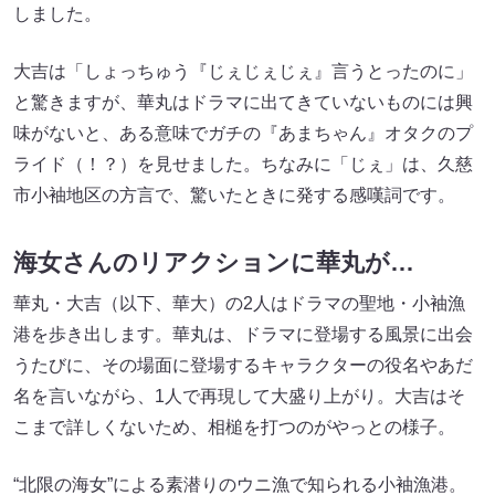
しました。
大吉は「しょっちゅう『じぇじぇじぇ』言うとったのに」
と驚きますが、華丸はドラマに出てきていないものには興
味がないと、ある意味でガチの『あまちゃん』オタクのプ
ライド（！？）を見せました。ちなみに「じぇ」は、久慈
市小袖地区の方言で、驚いたときに発する感嘆詞です。
海女さんのリアクションに華丸が…
華丸・大吉（以下、華大）の2人はドラマの聖地・小袖漁
港を歩き出します。華丸は、ドラマに登場する風景に出会
うたびに、その場面に登場するキャラクターの役名やあだ
名を言いながら、1人で再現して大盛り上がり。大吉はそ
こまで詳しくないため、相槌を打つのがやっとの様子。
“北限の海女”による素潜りのウニ漁で知られる小袖漁港。