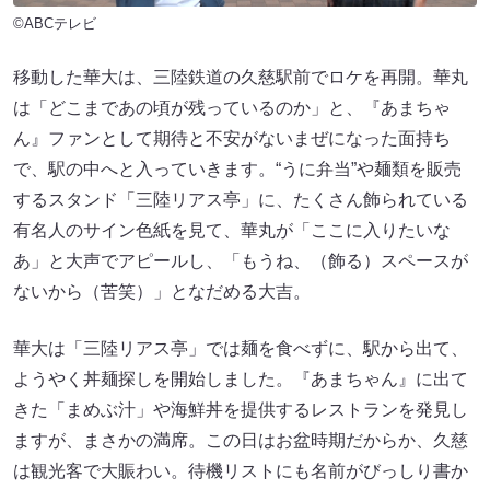
©ABCテレビ
移動した華大は、三陸鉄道の久慈駅前でロケを再開。華丸
は「どこまであの頃が残っているのか」と、『あまちゃ
ん』ファンとして期待と不安がないまぜになった面持ち
で、駅の中へと入っていきます。“うに弁当”や麺類を販売
するスタンド「三陸リアス亭」に、たくさん飾られている
有名人のサイン色紙を見て、華丸が「ここに入りたいな
あ」と大声でアピールし、「もうね、（飾る）スペースが
ないから（苦笑）」となだめる大吉。
華大は「三陸リアス亭」では麺を食べずに、駅から出て、
ようやく丼麺探しを開始しました。『あまちゃん』に出て
きた「まめぶ汁」や海鮮丼を提供するレストランを発見し
ますが、まさかの満席。この日はお盆時期だからか、久慈
は観光客で大賑わい。待機リストにも名前がびっしり書か