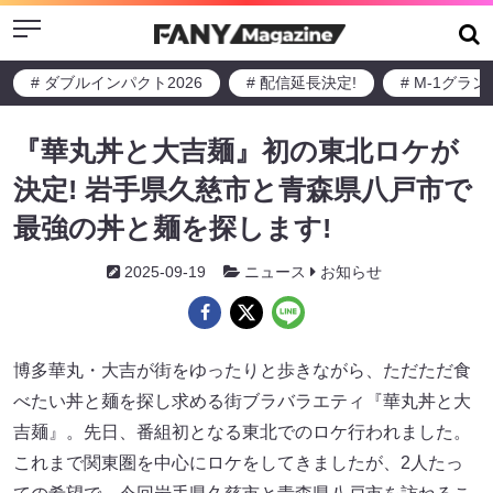
Menu
# ダブルインパクト2026
# 配信延長決定!
# M-1グラ
『華丸丼と大吉麺』初の東北ロケが
決定! 岩手県久慈市と青森県八戸市で
最強の丼と麺を探します!
2025-09-19
ニュース
お知らせ
博多華丸・大吉が街をゆったりと歩きながら、ただただ食
べたい丼と麺を探し求める街ブラバラエティ『華丸丼と大
吉麺』。先日、番組初となる東北でのロケ行われました。
これまで関東圏を中心にロケをしてきましたが、2人たっ