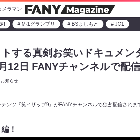
カメラマン
定!
# M-1グランプリ
# BSよしもと
# JO1
ットする真剣お笑いドキュメン
月12日 FANYチャンネルで配信
お知らせ
ンテンツ『笑イザップ9』がFANYチャンネルで独占配信されま
ト編！