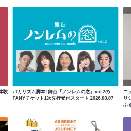
体験
バカリズム脚本! 舞台『ノンレムの窓』vol.2の
ニ
FANYチケット1次先行受付スタート
2026.08.07
リ
ふ