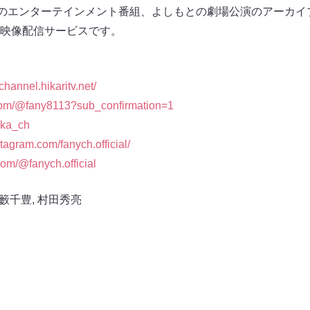
のエンターテインメント番組、よしもとの劇場公演のアーカイブを
映像配信サービスです。
channel.hikaritv.net/
.com/@fany8113?sub_confirmation=1
aka_ch
tagram.com/fanych.official/
com/@fanych.official
籔千豊
,
村田秀亮