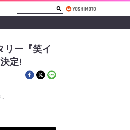
Search Form
Search
タリー『笑イ
決定!
す。