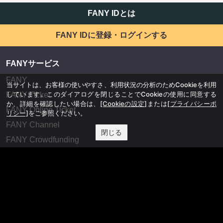
FANY IDとは
FANY IDに登録・ログインする
FANYサービス
FANY
当サイトは、お客様の使いやすさ、利用状況の分析のためCookieを利用
しています。このダイアログを閉じることでCookieの使用に同意する
FANY Ticket
か、詳細を確認したい場合は、
[Cookieの設定]
または
[プライバシーポ
FANY Online Ticket
リシー]
をご参照ください。
FANY Channel
閉じる
FANY Crowdfunding
FANY Mall
FANY Commu
法務・規約
プライバシーポリシー