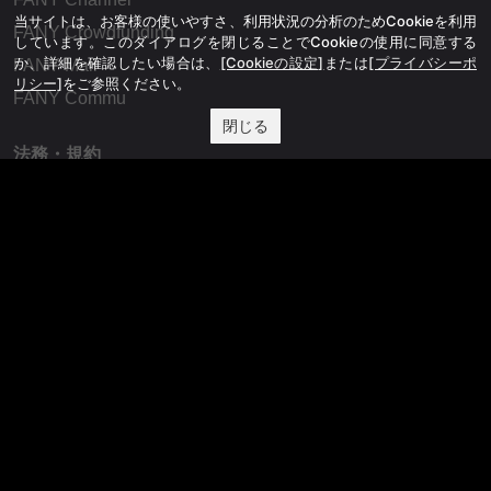
当サイトは、お客様の使いやすさ、利用状況の分析のためCookieを利用
FANY Crowdfunding
しています。このダイアログを閉じることでCookieの使用に同意する
か、詳細を確認したい場合は、
[Cookieの設定]
または
[プライバシーポ
FANY Mall
リシー]
をご参照ください。
FANY Commu
閉じる
法務・規約
プライバシーポリシー
反社会的勢力排除宣言
会社情報
吉本興業株式会社
お問い合わせ
その他
よしもとニュースセンターアーカイブ