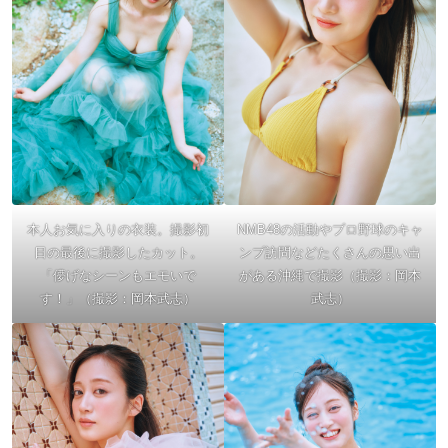
本人お気に入りの衣装。撮影初
NMB48の活動やプロ野球のキャ
日の最後に撮影したカット。
ンプ訪問などたくさんの思い出
「儚げなシーンもエモいで
がある沖縄で撮影（撮影：岡本
す！」（撮影：岡本武志）
武志）