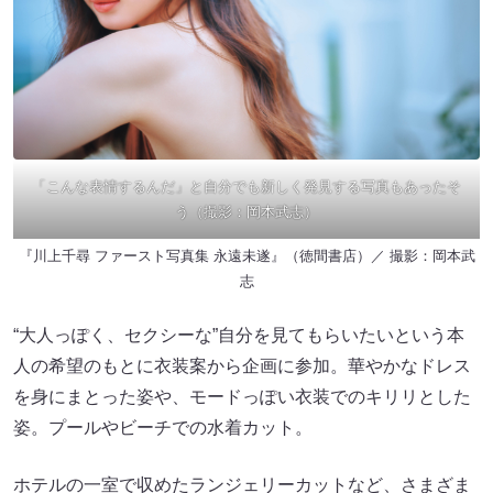
「こんな表情するんだ」と自分でも新しく発見する写真もあったそ
う（撮影：岡本武志）
『川上千尋 ファースト写真集 永遠未遂』（徳間書店）／ 撮影：岡本武
志
“大人っぽく、セクシーな”自分を見てもらいたいという本
人の希望のもとに衣装案から企画に参加。華やかなドレス
を身にまとった姿や、モードっぽい衣装でのキリリとした
姿。プールやビーチでの水着カット。
ホテルの一室で収めたランジェリーカットなど、さまざま