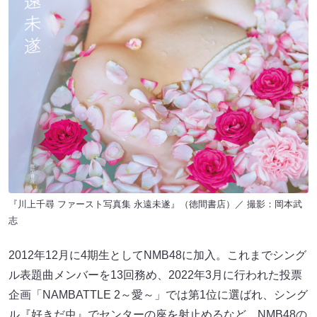
『川上千尋 ファースト写真集 永遠未遂』（徳間書店）／ 撮影：岡本武
志
2012年12月に4期生としてNMB48に加入。これまでシング
ル表題曲メンバーを13回務め、2022年3月に行われた投票
企画「NAMBATTLE 2～愛～」では第1位に選ばれ、シング
ル『好きだ虫』でセンターの座を射止めるなど、NMB48の