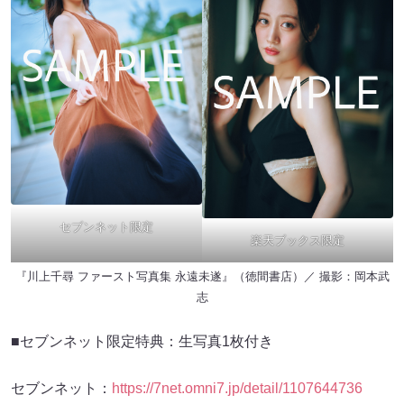
セブンネット限定
楽天ブックス限定
『川上千尋 ファースト写真集 永遠未遂』（徳間書店）／ 撮影：岡本武
志
■セブンネット限定特典：生写真1枚付き
セブンネット：
https://7net.omni7.jp/detail/1107644736