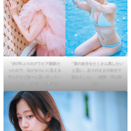
「約2年ぶりのグラビア撮影だ
「素の自分をたくさん残したい
ったので、体がきれいに見える
と思い、ありのままの自分で
立ち方など徐々に思い出してい
挑みました」 （撮影：岡本武
きました」 （撮影：岡本武志）
志）