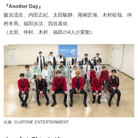
『Another Day』
飯吉流生、内田正紀、太田駿静、尾崎匠海、木村柾哉、仲
村冬馬、福田歩汰、四谷真佑
（太田、仲村、木村、福田の4人が変動）
出典: ©LAPONE ENTERTAINMENT