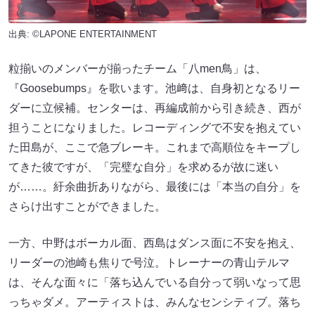
出典: ©LAPONE ENTERTAINMENT
粒揃いのメンバーが揃ったチーム「八men鳥」は、
『Goosebumps』を歌います。池﨑は、自身初となるリー
ダーに立候補。センターは、再編成前から引き続き、西が
担うことになりました。レコーディングで不安を抱えてい
た田島が、ここで急ブレーキ。これまで高順位をキープし
てきた彼ですが、「完璧な自分」を求めるが故に迷い
が……。紆余曲折ありながら、最後には「本当の自分」を
さらけ出すことができました。
一方、中野はボーカル面、西島はダンス面に不安を抱え、
リーダーの池崎も焦りで号泣。トレーナーの青山テルマ
は、そんな面々に「落ち込んでいる自分って弱いなって思
っちゃダメ。アーティストは、みんなセンシティブ。落ち