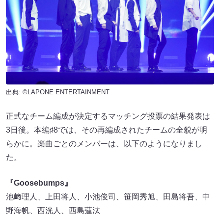
出典: ©LAPONE ENTERTAINMENT
正式なチーム編成が決定するマッチング投票の結果発表は
3日後。本編♯8では、その再編成されたチームの全貌が明
らかに。楽曲ごとのメンバーは、以下のようになりまし
た。
『Goosebumps』
池﨑理人、上田将人、小池俊司、笹岡秀旭、田島将吾、中
野海帆、西洸人、西島蓮汰