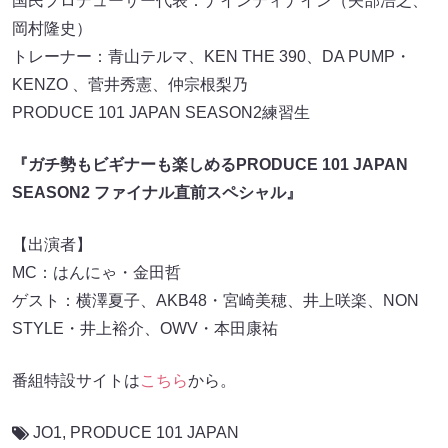
国民プロデューサー代表：ナインティナイン（矢部浩之、
岡村隆史）
トレーナー：青山テルマ、KEN THE 390、DA PUMP・
KENZO 、菅井秀憲、仲宗根梨乃
PRODUCE 101 JAPAN SEASON2練習生
『ガチ勢もビギナーも楽しめるPRODUCE 101 JAPAN
SEASON2 ファイナル直前スペシャル』
【出演者】
MC：はんにゃ・金田哲
ゲスト：横澤夏子、AKB48・宮崎美穂、井上咲楽、NON
STYLE・井上裕介、OWV・本田康祐
番組特設サイトは
こちら
から。
JO1
,
PRODUCE 101 JAPAN