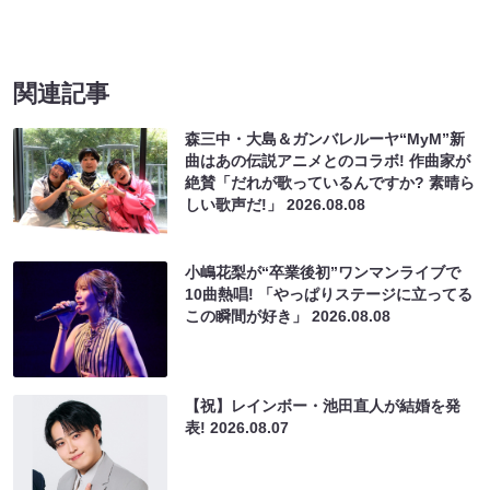
関連記事
森三中・大島＆ガンバレルーヤ“MyM”新
曲はあの伝説アニメとのコラボ! 作曲家が
絶賛「だれが歌っているんですか? 素晴ら
しい歌声だ!」
2026.08.08
小嶋花梨が“卒業後初”ワンマンライブで
10曲熱唱! 「やっぱりステージに立ってる
この瞬間が好き」
2026.08.08
【祝】レインボー・池田直人が結婚を発
表!
2026.08.07