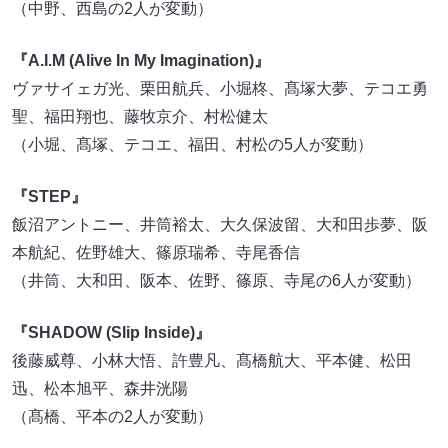
（中野、西島の2人が変動）
『A.I.M (Alive In My Imagination)』
ヴァサイェガ光、栗田航兵、小堀柊、髙塚大夢、テコエ勇
聖、福田翔也、藤牧京介、村松健太
（小堀、髙塚、テコエ、福田、村松の5人が変動）
『STEP』
飯沼アントニー、井筒裕太、大久保波留、大和田歩夢、阪
本航紀、佐野雄大、篠原瑞希、寺尾香信
（井筒、大和田、阪本、佐野、篠原、寺尾の6人が変動）
『SHADOW (Slip Inside)』
後藤威尊、小林大悟、許豊凡、髙橋航大、平本健、松田
迅、松本旭平、森井洸陽
（髙橋、平本の2人が変動）