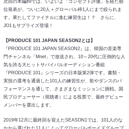
次回の本編♯9では、いよいよ「コンセプト評価」を経た順
位発表が。ついに20人＋グローバル枠1人にまで絞られま
す。果たしてファイナルに進む練習生は！？ さらに、
JO1もサプライズ登場！
【PRODUCE 101 JAPAN SEASON2とは】
『PRODUCE 101 JAPAN SEASON2』は、韓国の音楽専
門チャンネル「Mnet」で放送され、10～20代に圧倒的な人
気を誇る大ヒットサバイバルオーディション番組
『PRODUCE 101』シリーズの日本版第2弾です。書類・
実技の選考を通過した101人の練習生が、歌やダンスのパ
フォーマンスを通して、さまざまなミッションに挑戦。国
民プロデューサー（視聴者）による投票で、最終デビュー
メンバーを選出します。
2019年12月に最終回を迎えたSEASON1では、101人のな
かから選ばれた11人によってグローバルボーイズグループ