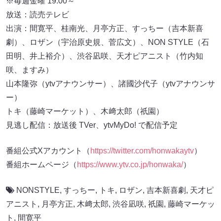
※毎週金曜 19:00～
放送：読売テレビ
出演：間寛平、桂南光、月亭方正、すっちー（吉本新喜
劇）、ロザン（宇治原史規、菅広文）、NON STYLE（石
田明、井上裕介）、渋谷凪咲、天才ピアニスト（竹内知
咲、ますみ）
山本隆弥（ytvアナウンサー）、諸國沙代子（ytvアナウンサ
ー）
トキ（藤崎マーケット）、木﨑太郎（祇園）
見逃し配信：放送後 TVer、ytvMyDo! で配信予定
番組公式Xアカウント（
https://twitter.com/honwakaytv
）
番組ホームページ（
https://www.ytv.co.jp/honwaka/
）
NONSTYLE
,
すっちー
,
トキ
,
ロザン
,
吉本新喜劇
,
天才ピ
アニスト
,
月亭方正
,
木﨑太郎
,
渋谷凪咲
,
祇園
,
藤崎マーケッ
ト
,
間寛平