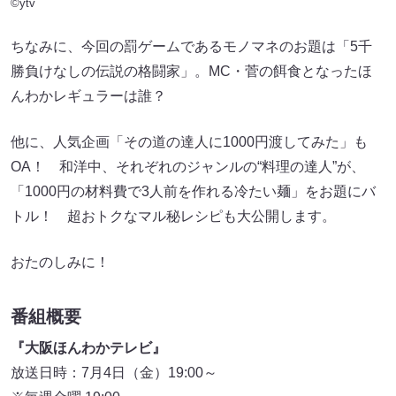
©ytv
ちなみに、今回の罰ゲームであるモノマネのお題は「5千
勝負けなしの伝説の格闘家」。MC・菅の餌食となったほ
んわかレギュラーは誰？
他に、人気企画「その道の達人に1000円渡してみた」も
OA！ 和洋中、それぞれのジャンルの“料理の達人”が、
「1000円の材料費で3人前を作れる冷たい麺」をお題にバ
トル！ 超おトクなマル秘レシピも大公開します。
おたのしみに！
番組概要
『大阪ほんわかテレビ』
放送日時：7月4日（金）19:00～