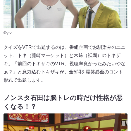
©ytv
クイズをVTRで出題するのは、番組企画でお馴染みのユニ
ット、トキ（藤崎マーケット）と木﨑（祇園）のトキザ
キ。「前回のトキザキのVTR、視聴率良かったみたいやな
ぁ？」と意気込むトキザキが、全5問を爆笑必至のコント
形式で出題します。
ノンスタ
石田は脳トレの時だけ性格が悪
くな
る！？