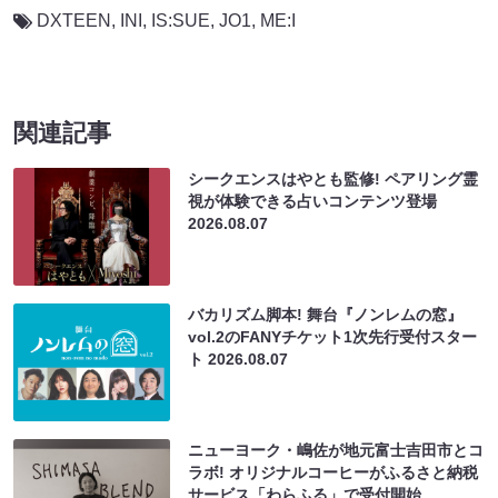
DXTEEN
,
INI
,
IS:SUE
,
JO1
,
ME:I
関連記事
シークエンスはやとも監修! ペアリング霊
視が体験できる占いコンテンツ登場
2026.08.07
バカリズム脚本! 舞台『ノンレムの窓』
vol.2のFANYチケット1次先行受付スター
ト
2026.08.07
ニューヨーク・嶋佐が地元富士吉田市とコ
ラボ! オリジナルコーヒーがふるさと納税
サービス「わらふる」で受付開始