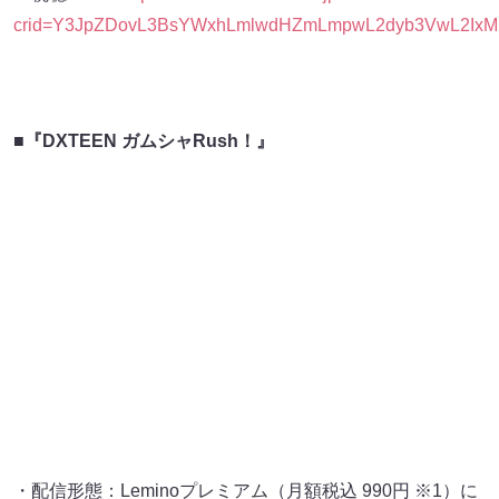
crid=Y3JpZDovL3BsYWxhLmlwdHZmLmpwL2dyb3VwL2Ix
■『DXTEEN ガムシャRush！』
・配信形態：Leminoプレミアム（月額税込 990円 ※1）に