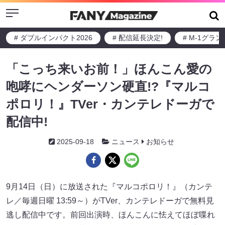
Menu
# ダブルインパクト2026
# 配信延長決定!
# M-1グラ
「こっち来いお前！」ほんこん愛の
咆哮にヘンダーソン硬直!?『マルコ
ポロリ！』TVer・カンテレドーガで
配信中!
2025-09-18
ニュース
お知らせ
9月14日（日）に放送された『マルコポロリ！』（カンテ
レ／毎週日曜 13:59～）がTVer、カンテレドーガで無料見
逃し配信中です。前回出演時、ほんこんに怯えてほぼ喋れ