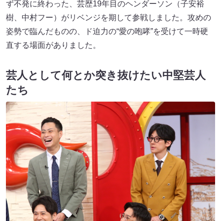
ず不発に終わった、芸歴19年目のヘンダーソン（子安裕
樹、中村フー）がリベンジを期して参戦しました。攻めの
姿勢で臨んだものの、ド迫力の“愛の咆哮”を受けて一時硬
直する場面がありました。
芸人として何とか突き抜けたい中堅芸人
たち