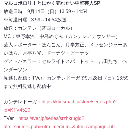
マルコポロリ！とにかく売れたい中堅芸人SP
放送日時：9月14日（日）13:59～14:54
※毎週日曜 13:59～14:54放送
放送：カンテレ（関西ローカル）
MC：東野幸治、中島めぐみ（カンテレアナウンサー）
芸人レポーター：ほんこん、月亭方正、メッセンジャーあ
いはら、月亭八光、ドーナツ・ピーナツ
ゲストパネラー：セルライトスパ、トット、吉田たち、ヘ
ンダーソン
見逃し配信：TVer、カンテレドーガで9月28日（日）13:59
まで無料見逃し配信中
カンテレドーガ：
https://ktv-smart.jp/store/series.php?
id=KTV4520
TVer：
https://tver.jp/series/srzhkrugjq?
utm_source=pub&utm_medium=&utm_campaign=601