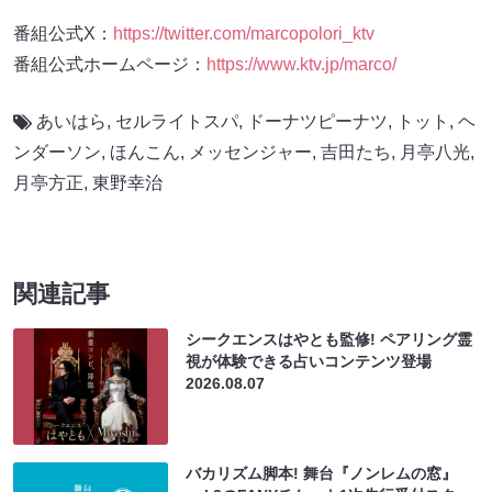
番組公式X：
https://twitter.com/marcopolori_ktv
番組公式ホームページ：
https://www.ktv.jp/marco/
あいはら
,
セルライトスパ
,
ドーナツピーナツ
,
トット
,
ヘ
ンダーソン
,
ほんこん
,
メッセンジャー
,
吉田たち
,
月亭八光
,
月亭方正
,
東野幸治
関連記事
シークエンスはやとも監修! ペアリング霊
視が体験できる占いコンテンツ登場
2026.08.07
バカリズム脚本! 舞台『ノンレムの窓』