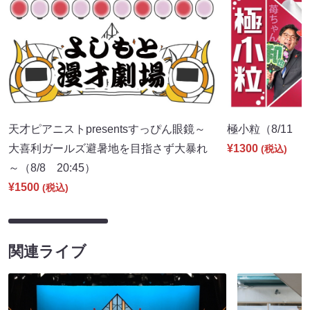
天才ピアニストpresentsすっぴん眼鏡～
極小粒（8/11 2
大喜利ガールズ避暑地を目指さず大暴れ
¥1300
(税込)
～（8/8 20:45）
¥1500
(税込)
関連ライブ