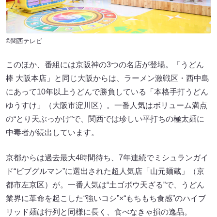
©関西テレビ
このほか、番組には京阪神の3つの名店が登場。「うどん
棒 大阪本店」と同じ大阪からは、ラーメン激戦区・西中島
にあって10年以上うどんで勝負している「本格手打うどん
ゆうすけ」（大阪市淀川区）。一番人気はボリューム満点
の“とり天ぶっかけ”で、関西では珍しい平打ちの極太麺に
中毒者が続出しています。
京都からは過去最大4時間待ち、7年連続でミシュランガイ
ド“ビブグルマン”に選出された超人気店「山元麺蔵」（京
都市左京区）が。一番人気は“土ゴボウ天ざる”で、うどん
業界に革命を起こした“強いコシ”×“もちもち食感”のハイブ
リッド麺は行列と同様に長く、食べなきゃ損の逸品。