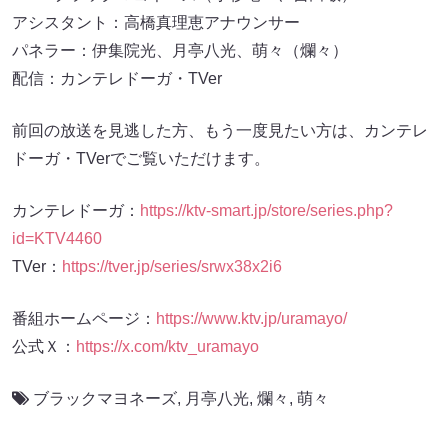
アシスタント：高橋真理恵アナウンサー
パネラー：伊集院光、月亭八光、萌々（爛々）
配信：カンテレドーガ・TVer
前回の放送を見逃した方、もう一度見たい方は、カンテレ
ドーガ・TVerでご覧いただけます。
カンテレドーガ：
https://ktv-smart.jp/store/series.php?
id=KTV4460
TVer：
https://tver.jp/series/srwx38x2i6
番組ホームページ：
https://www.ktv.jp/uramayo/
公式Ｘ：
https://x.com/ktv_uramayo
ブラックマヨネーズ
,
月亭八光
,
爛々
,
萌々