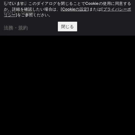
FANY Mall
しています。このダイアログを閉じることでCookieの使用に同意する
か、詳細を確認したい場合は、
[Cookieの設定]
または
[プライバシーポ
FANY Commu
リシー]
をご参照ください。
閉じる
法務・規約
プライバシーポリシー
反社会的勢力排除宣言
会社情報
吉本興業株式会社
お問い合わせ
その他
よしもとニュースセンターアーカイブ
©YOSHIMOTO KOGYO, All Rights Reserved.