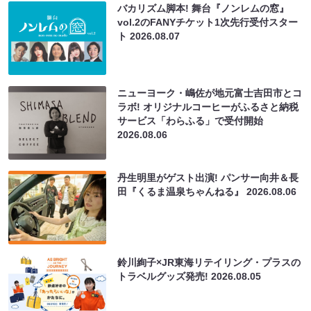
バカリズム脚本! 舞台『ノンレムの窓』
vol.2のFANYチケット1次先行受付スター
ト
2026.08.07
ニューヨーク・嶋佐が地元富士吉田市とコ
ラボ! オリジナルコーヒーがふるさと納税
サービス「わらふる」で受付開始
2026.08.06
丹生明里がゲスト出演! パンサー向井＆長
田『くるま温泉ちゃんねる』
2026.08.06
鈴川絢子×JR東海リテイリング・プラスの
トラベルグッズ発売!
2026.08.05