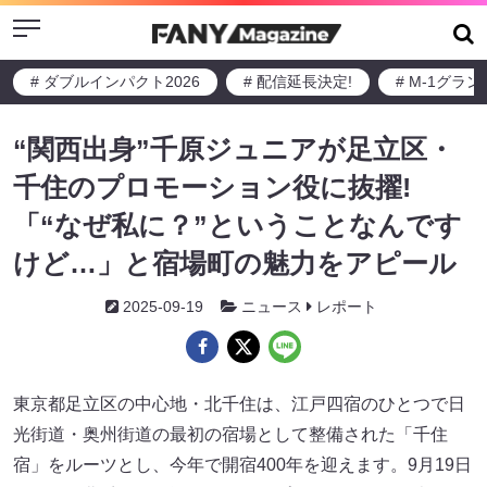
Menu
# ダブルインパクト2026
# 配信延長決定!
# M-1グラ
“関西出身”千原ジュニアが足立区・
千住のプロモーション役に抜擢!
「“なぜ私に？”ということなんです
けど…」と宿場町の魅力をアピール
2025-09-19
ニュース
レポート
東京都足立区の中心地・北千住は、江戸四宿のひとつで日
光街道・奥州街道の最初の宿場として整備された「千住
宿」をルーツとし、今年で開宿400年を迎えます。9月19日