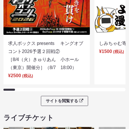
求人ボックス presents キングオブ
しみちゃむ寄席（
コント2026予選２回戦②
¥1500
(税込)
［8/4（火）きゅりあん 小ホール
（東京）開催分］（8/7 18:00）
¥2500
(税込)
サイトを閲覧する
ライブチケット