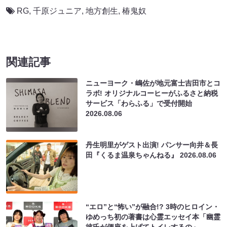
RG
,
千原ジュニア
,
地方創生
,
椿鬼奴
関連記事
ニューヨーク・嶋佐が地元富士吉田市とコ
ラボ! オリジナルコーヒーがふるさと納税
サービス「わらふる」で受付開始
2026.08.06
丹生明里がゲスト出演! パンサー向井＆長
田『くるま温泉ちゃんねる』
2026.08.06
“エロ”と“怖い”が融合!? 3時のヒロイン・
ゆめっち初の著書は心霊エッセイ本「幽霊
彼氏が便座を上げてトイレするの」