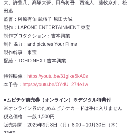
大、許豊凡、髙塚大夢、田島将吾、西洸人、藤牧京介、松
田迅
監督：榊原有佑 武桜子 原田大誠
製作：LAPONE ENTERTAINMENT 東宝
制作プロダクション：吉本興業
制作協力：and pictures Your Films
製作幹事：東宝
配給：TOHO NEXT 吉本興業
特報映像：
https://youtu.be/31gIke5kA0s
本予告：
https://youtu.be/OYdU_274e1w
■ムビチケ前売券（オンライン）※デジタル特典付
※オンライン券のためムビチケカードは手に入りません
税込価格：一般 1,500円
販売期間：2025年9月8日（月）8:00～10月30日（木）