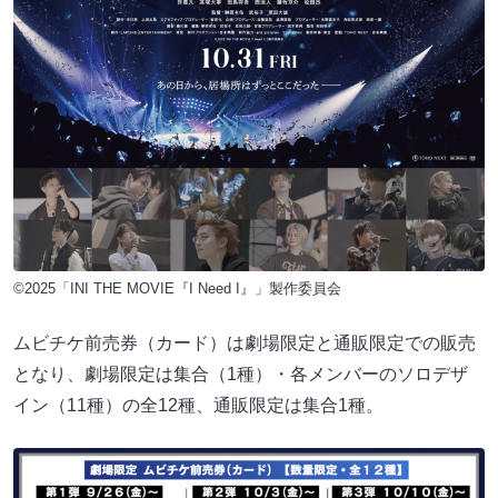
©2025「INI THE MOVIE『I Need I』」製作委員会
ムビチケ前売券（カード）は劇場限定と通販限定での販売
となり、劇場限定は集合（1種）・各メンバーのソロデザ
イン（11種）の全12種、通販限定は集合1種。