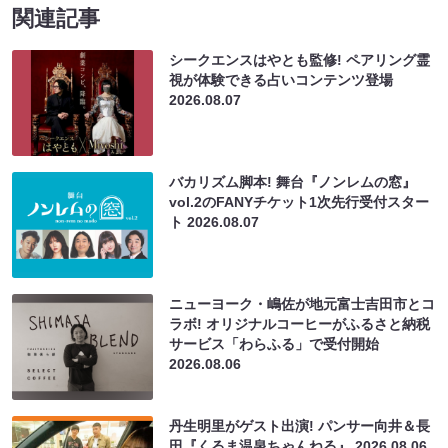
関連記事
シークエンスはやとも監修! ペアリング霊
視が体験できる占いコンテンツ登場
2026.08.07
バカリズム脚本! 舞台『ノンレムの窓』
vol.2のFANYチケット1次先行受付スター
ト
2026.08.07
ニューヨーク・嶋佐が地元富士吉田市とコ
ラボ! オリジナルコーヒーがふるさと納税
サービス「わらふる」で受付開始
2026.08.06
丹生明里がゲスト出演! パンサー向井＆長
田『くるま温泉ちゃんねる』
2026.08.06