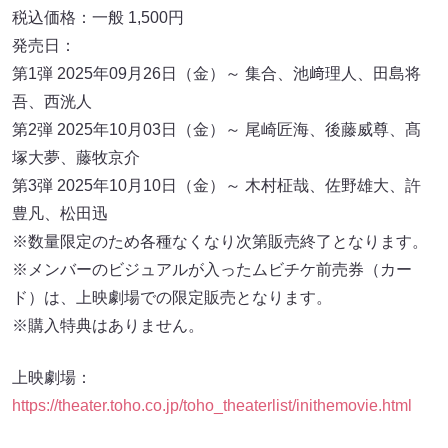
税込価格：一般 1,500円
発売日：
第1弾 2025年09月26日（金）～ 集合、池﨑理人、田島将
吾、西洸人
第2弾 2025年10月03日（金）～ 尾崎匠海、後藤威尊、髙
塚大夢、藤牧京介
第3弾 2025年10月10日（金）～ 木村柾哉、佐野雄大、許
豊凡、松田迅
※数量限定のため各種なくなり次第販売終了となります。
※メンバーのビジュアルが入ったムビチケ前売券（カー
ド）は、上映劇場での限定販売となります。
※購入特典はありません。
上映劇場：
https://theater.toho.co.jp/toho_theaterlist/inithemovie.html