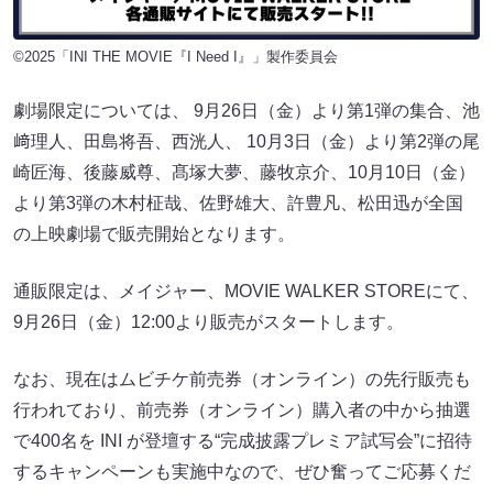
©2025「INI THE MOVIE『I Need I』」製作委員会
劇場限定については、 9月26日（金）より第1弾の集合、池
﨑理人、田島将吾、西洸人、 10月3日（金）より第2弾の尾
崎匠海、後藤威尊、髙塚大夢、藤牧京介、10月10日（金）
より第3弾の木村柾哉、佐野雄大、許豊凡、松田迅が全国
の上映劇場で販売開始となります。
通販限定は、メイジャー、MOVIE WALKER STOREにて、
9月26日（金）12:00より販売がスタートします。
なお、現在はムビチケ前売券（オンライン）の先行販売も
行われており、前売券（オンライン）購入者の中から抽選
で400名を INI が登壇する“完成披露プレミア試写会”に招待
するキャンペーンも実施中なので、ぜひ奮ってご応募くだ