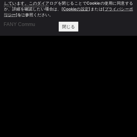
しています。このダイアログを閉じることでCookieの使用に同意する
FANY Crowdfunding
か、詳細を確認したい場合は、
[Cookieの設定]
または
[プライバシーポ
リシー]
をご参照ください。
FANY Mall
FANY Commu
閉じる
法務・規約
プライバシーポリシー
反社会的勢力排除宣言
会社情報
吉本興業株式会社
お問い合わせ
その他
よしもとニュースセンターアーカイブ