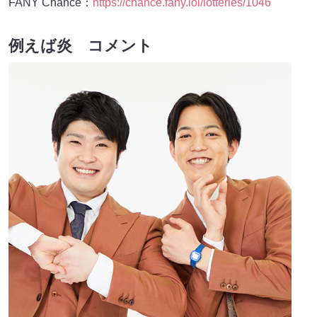
FANY Chance：
https://chance.fany.lol/lotteries/1046
例えば炎 コメント