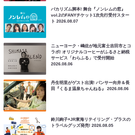
バカリズム脚本! 舞台『ノンレムの窓』
vol.2のFANYチケット1次先行受付スター
ト
2026.08.07
ニューヨーク・嶋佐が地元富士吉田市とコ
ラボ! オリジナルコーヒーがふるさと納税
サービス「わらふる」で受付開始
2026.08.06
丹生明里がゲスト出演! パンサー向井＆長
田『くるま温泉ちゃんねる』
2026.08.06
鈴川絢子×JR東海リテイリング・プラスの
トラベルグッズ発売!
2026.08.05