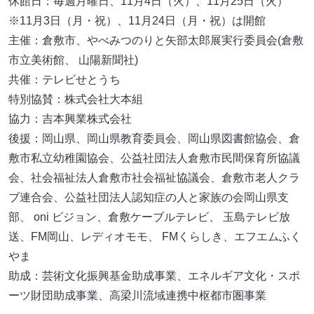
休館日：毎週月曜日、11月4日（火）、11月25日（火）
※11月3日（月・祝）、11月24日（月・祝）は開館
主催：倉敷市、やべみつのりと矢部太郎展実行委員会(倉敷
市立美術館、 山陽新聞社)
共催：テレビせとうち
特別協賛：株式会社大本組
協力：吉本興業株式会社
後援：岡山県、岡山県教育委員会、岡山県図書館協会、倉
敷市私立幼稚園協会、公益社団法人倉敷市民間保育所協議
会、社会福祉法人倉敷市社会福祉協議会、倉敷市老人クラ
ブ連合会、公益社団法人認知症の人と家族の会岡山県支
部、 oni ビジョン、倉敷ケーブルテレビ、 玉島テレビ放
送、FM岡山、レディオモモ、 FMくらしき、エフエムふく
やま
助成：芸術文化振興基金助成事業、エネルギア文化・スポ
ーツ財団助成事業、高梁川流域連携中枢都市圏事業