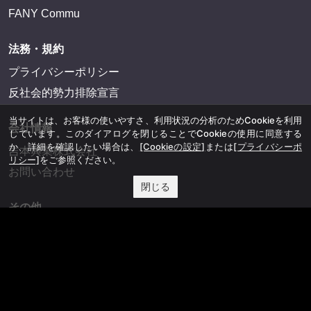
FANY Commu
法務・規約
プライバシーポリシー
反社会的勢力排除宣言
当サイトは、お客様の使いやすさ、利用状況の分析のためCookieを利用
会社情報
しています。このダイアログを閉じることでCookieの使用に同意する
か、詳細を確認したい場合は、
[Cookieの設定]
または
[プライバシーポ
吉本興業株式会社
リシー]
をご参照ください。
お問い合わせ
閉じる
その他
よしもとニュースセンターアーカイブ
©YOSHIMOTO KOGYO, All Rights Reserved.