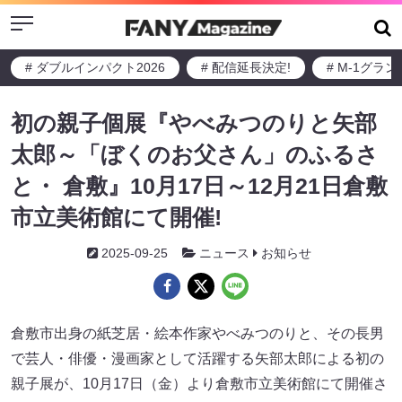
Menu
# ダブルインパクト2026
# 配信延長決定!
# M-1グラ
初の親子個展『やべみつのりと矢部
太郎～「ぼくのお父さん」のふるさ
と・ 倉敷』10月17日～12月21日倉敷
市立美術館にて開催!
2025-09-25
ニュース
お知らせ
倉敷市出身の紙芝居・絵本作家やべみつのりと、その長男
で芸人・俳優・漫画家として活躍する矢部太郎による初の
親子展が、10月17日（金）より倉敷市立美術館にて開催さ