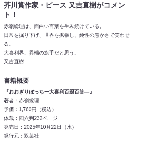
芥川賞作家・ピース 又吉直樹がコメン
ト！
赤嶺総理は、面白い言葉を生み続けている。
日常を掘り下げ、世界を拡張し、純性の愚かさで笑わせ
る。
大喜利界、異端の旗手だと思う。
又吉直樹
書籍概要
『おおぎりぼっちー大喜利百題百答―』
著者：赤嶺総理
予価：1,760円（税込）
体裁：四六判232ページ
発売日：2025年10月22日（水）
発行元：双葉社