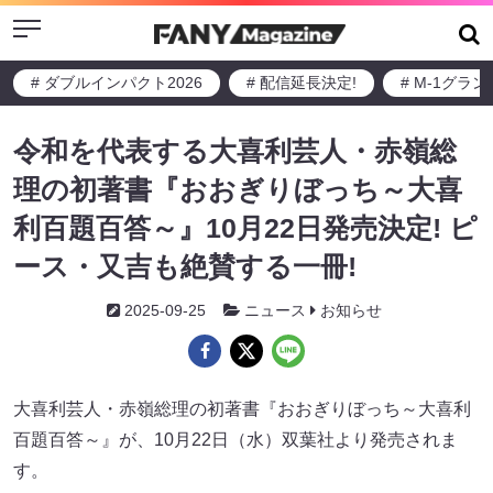
Menu
# ダブルインパクト2026
# 配信延長決定!
# M-1グラ
令和を代表する大喜利芸人・赤嶺総
理の初著書『おおぎりぼっち～大喜
利百題百答～』10月22日発売決定! ピ
ース・又吉も絶賛する一冊!
2025-09-25
ニュース
お知らせ
大喜利芸人・赤嶺総理の初著書『おおぎりぼっち～大喜利
百題百答～』が、10月22日（水）双葉社より発売されま
す。