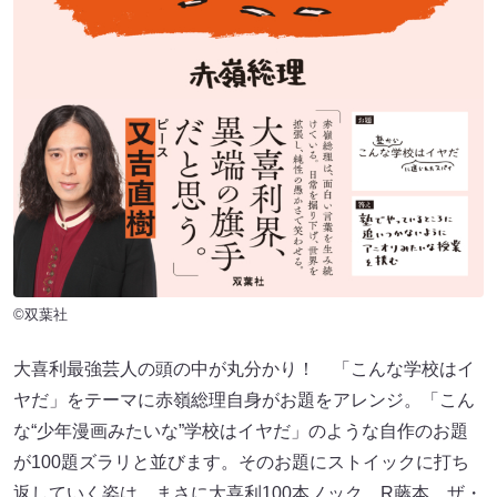
©双葉社
大喜利最強芸人の頭の中が丸分かり！ 「こんな学校はイ
ヤだ」をテーマに赤嶺総理自身がお題をアレンジ。「こん
な“少年漫画みたいな”学校はイヤだ」のような自作のお題
が100題ズラリと並びます。そのお題にストイックに打ち
返していく姿は、まさに大喜利100本ノック。R藤本、ザ・