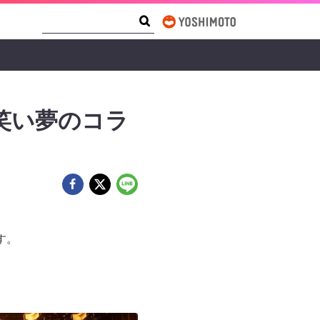
Search Form
Search
笑い夢のコラ
す。