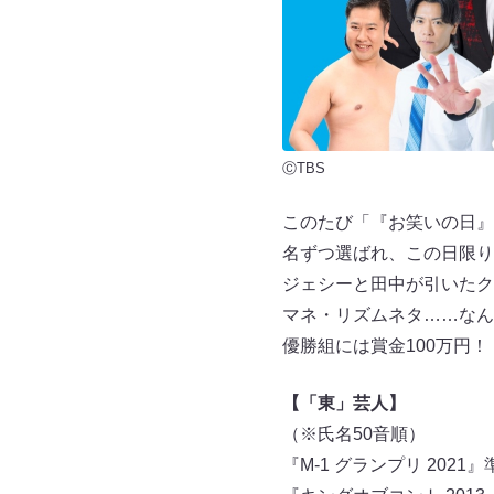
ⒸTBS
このたび「『お笑いの日』
名ずつ選ばれ、この日限り
ジェシーと田中が引いたク
マネ・リズムネタ……なん
優勝組には賞金100万円
【「東」芸人】
（※氏名50音順）
『M-1 グランプリ 202