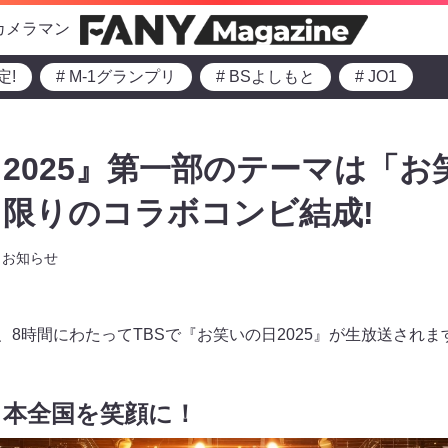
カメラマン
定!
# M-1グランプリ
# BSよしもと
# JO1
2025』第一部のテーマは「お
限りのコラボコンビ結成!
お知らせ
から、8時間にわたってTBSで『お笑いの日2025』が生放送されま
日本全国を笑顔に！