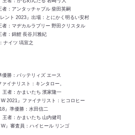
3』王者：かもめんたる 岩崎う大
4』王者：アンタッチャブル 柴田英嗣
ント 2023』出場：とにかく明るい安村
0』王者：マヂカルラブリー 野田クリスタル
1』王者：錦鯉 長谷川雅紀
：ナイツ 塙宣之
4』準優勝：バッテリィズ エース
3』ファイナリスト：キンタロー。
7』王者：かまいたち 濱家隆一
HE W 2021』ファイナリスト：ヒコロヒー
-2018』準優勝：水田信二
7』王者：かまいたち 山内健司
HE W』審査員：ハイヒール リンゴ