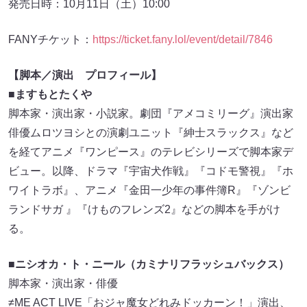
発売日時：10月11日（土）10:00
FANYチケット：
https://ticket.fany.lol/event/detail/7846
【脚本／演出 プロフィール】
■ますもとたくや
脚本家・演出家・小説家。劇団『アメコミリーグ』演出家
俳優ムロツヨシとの演劇ユニット『紳士スラックス』など
を経てアニメ『ワンピース』のテレビシリーズで脚本家デ
ビュー。以降、ドラマ『宇宙犬作戦』『コドモ警視』『ホ
ワイトラボ』、アニメ『金田一少年の事件簿R』『ゾンビ
ランドサガ 』『けものフレンズ2』などの脚本を手がけ
る。
■ニシオカ・ト・ニール（カミナリフラッシュバックス）
脚本家・演出家・俳優
≠ME ACT LIVE「おジャ魔女どれみドッカーン！」演出、