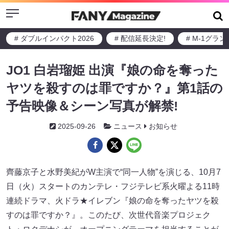
Menu
# ダブルインパクト2026
# 配信延長決定!
# M-1グラ
JO1 白岩瑠姫 出演『娘の命を奪った
ヤツを殺すのは罪ですか？』第1話の
予告映像＆シーン写真が解禁!
2025-09-26
ニュース
お知らせ
齊藤京子と水野美紀がW主演で“同一人物”を演じる、10月7
日（火）スタートのカンテレ・フジテレビ系火曜よる11時
連続ドラマ、火ドラ★イレブン『娘の命を奪ったヤツを殺
すのは罪ですか？』。このたび、次世代音楽プロジェク