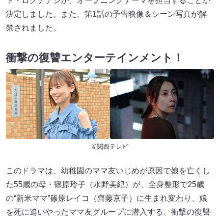
ト・ロクデナシが、オープニングテーマを担当することが
決定しました。また、第1話の予告映像＆シーン写真が解
禁されました。
衝撃の復讐エンターテインメント！
©関西テレビ
このドラマは、幼稚園のママ友いじめが原因で娘を亡くし
た55歳の母・篠原玲子（水野美紀）が、全身整形で25歳
の“新米ママ”篠原レイコ（齊藤京子）に生まれ変わり、娘
を死に追いやったママ友グループに潜入する、衝撃の復讐