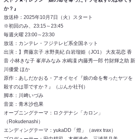
か？』
放送枠：2025年10月7日（火）スタート
※初回のみ、23:15～23:45
毎週火曜 23:00～23:30
放送：カンテレ・フジテレビ系全国ネット
出演：】齊藤京子 水野美紀 白岩瑠姫（JO1） 大友花恋 香
音 小林きな子 峯岸みなみ 水嶋凜 内藤秀一郎 竹財輝之助 新
川優愛 ほか
原作：あしだかおる・アオイセイ『娘の命を奪ったヤツを
殺すのは罪ですか？』（ぶんか社刊）
脚本：川﨑いづみ
音楽：青木沙也果
オープニングテーマ：ロクデナシ「カロン」
（Rokudenashi）
エンディングテーマ：yukaDD「燈」（avex trax）
プロデューサー：田中耕司 本郷達也 三浦菜月美