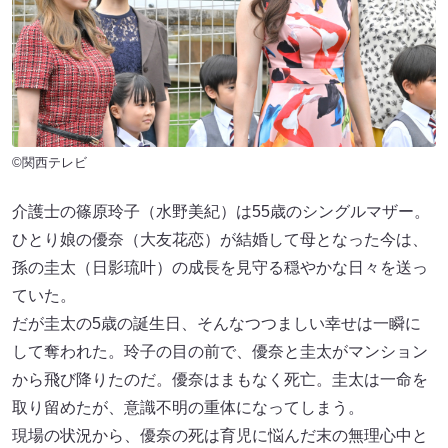
©関西テレビ
介護士の篠原玲子（水野美紀）は55歳のシングルマザー。
ひとり娘の優奈（大友花恋）が結婚して母となった今は、
孫の圭太（日影琉叶）の成長を見守る穏やかな日々を送っ
ていた。
だが圭太の5歳の誕生日、そんなつつましい幸せは一瞬に
して奪われた。玲子の目の前で、優奈と圭太がマンション
から飛び降りたのだ。優奈はまもなく死亡。圭太は一命を
取り留めたが、意識不明の重体になってしまう。
現場の状況から、優奈の死は育児に悩んだ末の無理心中と