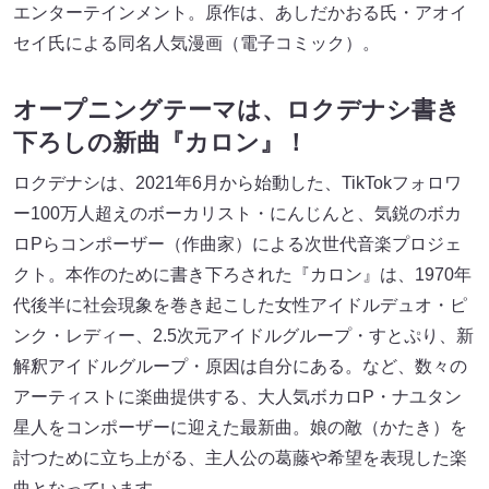
エンターテインメント。原作は、あしだかおる氏・アオイ
セイ氏による同名人気漫画（電子コミック）。
オープニングテーマは、ロクデナシ書き
下ろしの新曲『カロン』！
ロクデナシは、2021年6月から始動した、TikTokフォロワ
ー100万人超えのボーカリスト・にんじんと、気鋭のボカ
ロPらコンポーザー（作曲家）による次世代音楽プロジェ
クト。本作のために書き下ろされた『カロン』は、1970年
代後半に社会現象を巻き起こした女性アイドルデュオ・ピ
ンク・レディー、2.5次元アイドルグループ・すとぷり、新
解釈アイドルグループ・原因は自分にある。など、数々の
アーティストに楽曲提供する、大人気ボカロP・ナユタン
星人をコンポーザーに迎えた最新曲。娘の敵（かたき）を
討つために立ち上がる、主人公の葛藤や希望を表現した楽
曲となっています。