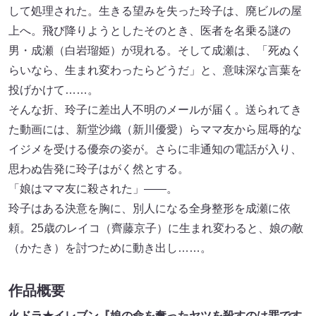
して処理された。生きる望みを失った玲子は、廃ビルの屋
上へ。飛び降りようとしたそのとき、医者を名乗る謎の
男・成瀬（白岩瑠姫）が現れる。そして成瀬は、「死ぬく
らいなら、生まれ変わったらどうだ」と、意味深な言葉を
投げかけて……。
そんな折、玲子に差出人不明のメールが届く。送られてき
た動画には、新堂沙織（新川優愛）らママ友から屈辱的な
イジメを受ける優奈の姿が。さらに非通知の電話が入り、
思わぬ告発に玲子はがく然とする。
「娘はママ友に殺された」――。
玲子はある決意を胸に、別人になる全身整形を成瀬に依
頼。25歳のレイコ（齊藤京子）に生まれ変わると、娘の敵
（かたき）を討つために動き出し……。
作品概要
火ドラ★イレブン『娘の命を奪ったヤツを殺すのは罪です