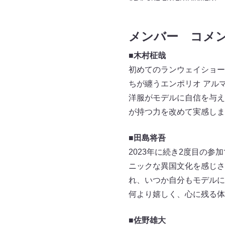
メンバー コメ
■木村柾哉
初めてのランウェイショー
ちが纏うエンポリオ アル
洋服がモデルに自信を与え
が持つ力を改めて実感しま
■田島将吾
2023年に続き2度目の
ニックな異国文化を感じさ
れ、いつか自分もモデルに
何より嬉しく、心に残る体
■佐野雄大