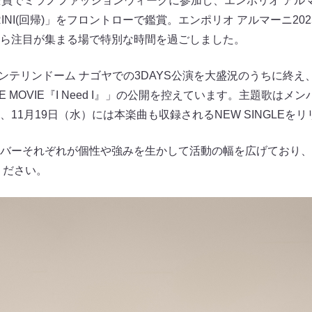
全員でミラノファッションウィークに参加し、エンポリオ アルマ
RINI(回帰)」をフロントローで鑑賞。エンポリオ アルマーニ2
ら注目が集まる場で特別な時間を過ごしました。
バンテリンドーム ナゴヤでの3DAYS公演を大盛況のうちに終え
HE MOVIE『I Need I』」の公開を控えています。主題歌は
11月19日（水）には本楽曲も収録されるNEW SINGLEを
バーそれぞれが個性や強みを生かして活動の幅を広げており、
ください。