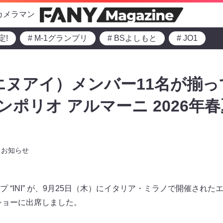
カメラマン
定!
# M-1グランプリ
# BSよしもと
# JO1
アイエヌアイ）メンバー11名が揃
エンポリオ アルマーニ 2026年
お知らせ
 “INI” が、9月25日（木）にイタリア・ミラノで開催された
ンショーに出席しました。