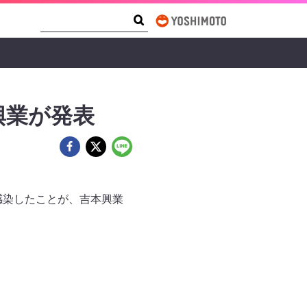
Search Form
Search
興業が発表
感染したことが、吉本興業