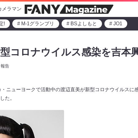
カメラマン
定!
# M-1グランプリ
# BSよしもと
# JO1
新型コロナウイルス感染を吉本
報告
リカ・ニューヨークで活動中の渡辺直美が新型コロナウイルスに
した。