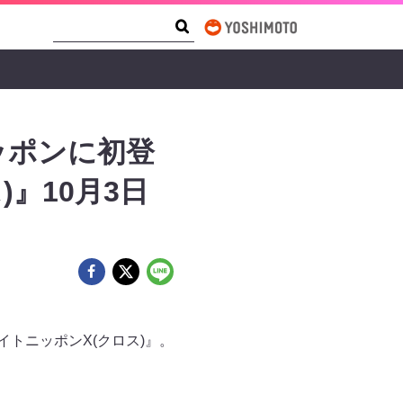
Search Form
Search
ッポンに初登
』10月3日
イトニッポンX(クロス)』。