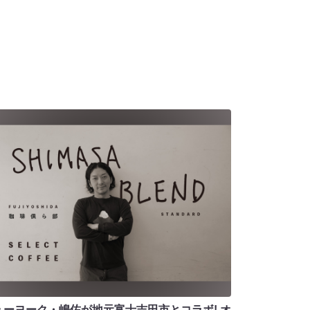
ューヨーク・嶋佐が地元富士吉田市とコラボ! オ