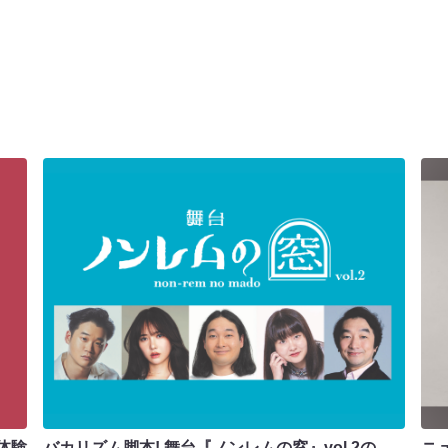
体験
バカリズム脚本! 舞台『ノンレムの窓』vol.2の
ニ