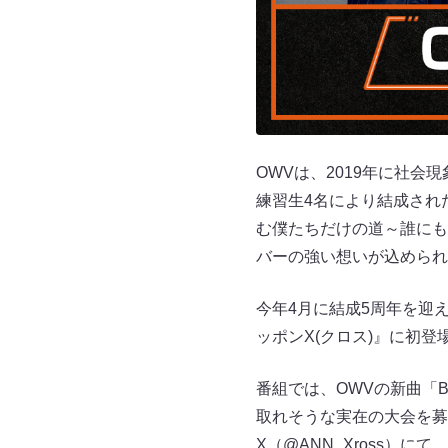
OWVは、2019年に社会現
練習生4名により結成されたボー
む僕たちだけの道～誰にも
バーの強い想いが込められ
今年4月に結成5周年を迎え
ッポンX(クロス)』に初登
番組では、OWVの新曲「B
取れそうな実在の大会を募
X（@ANN_Xross）にて。