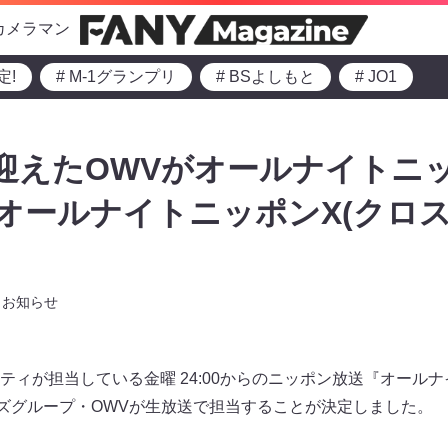
カメラマン
定!
# M-1グランプリ
# BSよしもと
# JO1
迎えたOWVがオールナイトニ
のオールナイトニッポンX(クロス)
お知らせ
ィが担当している金曜 24:00からのニッポン放送『オールナ
イズグループ・OWVが生放送で担当することが決定しました。