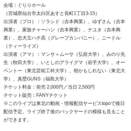
会場：ぐりりホール
（宮城県仙台市太白区あすと長町1丁目3-15）
出演者（プロ）：ソラシド（吉本興業）、ゆずさん（吉本
興業）、家族チャーハン（吉本興業）、ナユタ（吉本興
業）、忠犬立ハチ高（グレープカンパニー）、ニードル
（ティーライズ）
出演者（アマ）：マンサ＝ムーサ（弘前大学）、みのり先
生（秋田大学）、いとしのアライグマ（岩手大学）、オー
ベントー（東北芸術工科大学）、朝かもしれない（東北大
学）、真壁GUNS（福島大学）
チケット料金：前売 2,000円／当日 2,500円
チケット販売：FANYチケット
※このライブは東北の動画・情報配信サービスtopoで後日
配信予定。ライブ終了後のバックヤードの模様も見ること
ができます。