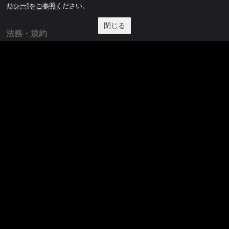
リシー]
をご参照ください。
FANY Commu
閉じる
法務・規約
プライバシーポリシー
反社会的勢力排除宣言
会社情報
吉本興業株式会社
お問い合わせ
その他
よしもとニュースセンターアーカイブ
©YOSHIMOTO KOGYO, All Rights Reserved.