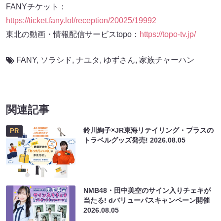
FANYチケット：
https://ticket.fany.lol/reception/20025/19992
東北の動画・情報配信サービスtopo：
https://topo-tv.jp/
FANY
,
ソラシド
,
ナユタ
,
ゆずさん
,
家族チャーハン
関連記事
鈴川絢子×JR東海リテイリング・プラスの
PR
トラベルグッズ発売!
2026.08.05
NMB48・田中美空のサイン入りチェキが
当たる! dバリューパスキャンペーン開催
2026.08.05