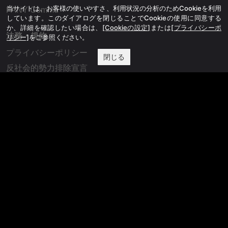
当サイトは、お客様の使いやすさ、利用状況の分析のためCookieを利用
FANY Commu
しています。このダイアログを閉じることでCookieの使用に同意する
か、詳細を確認したい場合は、
[Cookieの設定]
または
[プライバシーポ
法務・規約
リシー]
をご参照ください。
プライバシーポリシー
閉じる
反社会的勢力排除宣言
会社情報
吉本興業株式会社
お問い合わせ
その他
よしもとニュースセンターアーカイブ
©YOSHIMOTO KOGYO, All Rights Reserved.