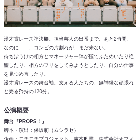
漫才賞レース準決勝。担当芸人の出番まで、あと2時間。
なのに――、コンビの片割れが、まだ来ない。
待ちぼうけの相方とマネージャー陣が慌てふためいたり絶
望したり、相方のフリをしてみようとしたり、自分の仕事
を見つめ直したり。
漫才賞レースの舞台袖。支える人たちの、無神経な頑張れ
と売る矜持の120分。
公演概要
舞台『PROPS！』
脚本・演出：保坂萌（ムシラセ）
企画：モチモチプロジェクト 吉本興業 株式会社オフィ