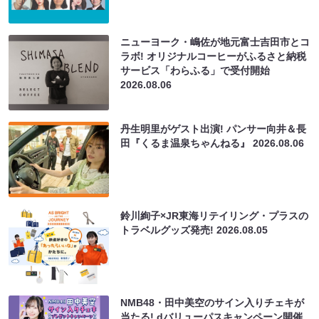
ニューヨーク・嶋佐が地元富士吉田市とコ
ラボ! オリジナルコーヒーがふるさと納税
サービス「わらふる」で受付開始
2026.08.06
丹生明里がゲスト出演! パンサー向井＆長
田『くるま温泉ちゃんねる』
2026.08.06
鈴川絢子×JR東海リテイリング・プラスの
トラベルグッズ発売!
2026.08.05
NMB48・田中美空のサイン入りチェキが
当たる! dバリューパスキャンペーン開催