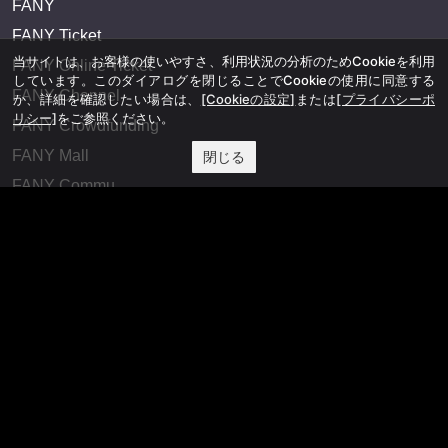
FANY
FANY Ticket
当サイトは、お客様の使いやすさ、利用状況の分析のためCookieを利用
FANY Online Ticket
しています。このダイアログを閉じることでCookieの使用に同意する
FANY Channel
か、詳細を確認したい場合は、
[Cookieの設定]
または
[プライバシーポ
リシー]
をご参照ください。
FANY Crowdfunding
FANY Mall
閉じる
FANY Commu
法務・規約
プライバシーポリシー
反社会的勢力排除宣言
会社情報
吉本興業株式会社
お問い合わせ