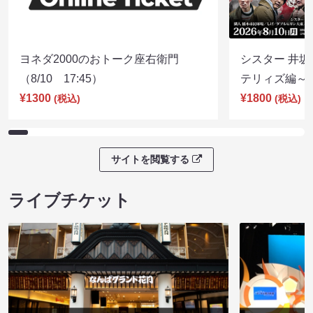
ヨネダ2000のおトーク座右衛門
シスター 井坂
（8/10 17:45）
テリィズ編～（8
¥1300
¥1800
(税込)
(税込)
サイトを閲覧する
ライブチケット