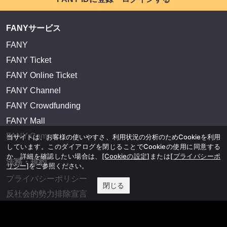
FANYサービス
FANY
FANY Ticket
FANY Online Ticket
FANY Channel
FANY Crowdfunding
FANY Mall
FANY Commu
当サイトは、お客様の使いやすさ、利用状況の分析のためCookieを利用
しています。このダイアログを閉じることでCookieの使用に同意する
か、詳細を確認したい場合は、
[Cookieの設定]
または
[プライバシーポ
法務・規約
リシー]
をご参照ください。
プライバシーポリシー
閉じる
反社会的勢力排除宣言
会社情報