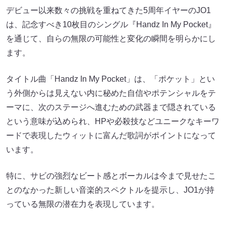
デビュー以来数々の挑戦を重ねてきた5周年イヤーのJO1
は、記念すべき10枚⽬のシングル『Handz In My Pocket』
を通じて、⾃らの無限の可能性と変化の瞬間を明らかにし
ます。
タイトル曲「Handz In My Pocket」は、「ポケット」とい
う外側からは⾒えない内に秘めた⾃信やポテンシャルをテ
ーマに、次のステージへ進むための武器まで隠されている
という意味が込められ、HPや必殺技などユニークなキーワ
ードで表現したウィットに富んだ歌詞がポイントになって
います。
特に、サビの強烈なビート感とボーカルは今まで⾒せたこ
とのなかった新しい⾳楽的スペクトルを提⽰し、JO1が持
っている無限の潜在⼒を表現しています。