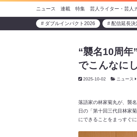
ニュース
連載
特集
芸人ライター・芸人
# ダブルインパクト2026
# 配信延長決
“襲名10周
でこんなに
2025-10-02
ニュース
落語家の林家菊丸が、襲名
日の「第十回三代目林家菊
にできることをまっすぐに