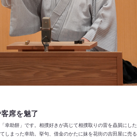
で客席を魅了
「幸助餅」です。相撲好きが高じて相撲取りの雷を贔屓にした
てしまった幸助。挙句、借金のかたに妹を花街の吉田屋に売る