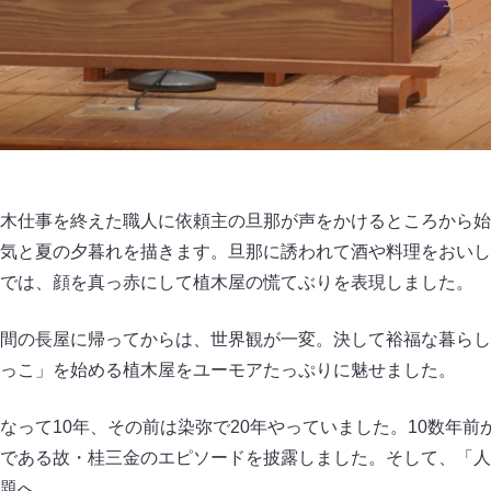
木仕事を終えた職人に依頼主の旦那が声をかけるところから始
気と夏の夕暮れを描きます。旦那に誘われて酒や料理をおいし
では、顔を真っ赤にして植木屋の慌てぶりを表現しました。
間の長屋に帰ってからは、世界観が一変。決して裕福な暮らし
っこ」を始める植木屋をユーモアたっぷりに魅せました。
なって10年、その前は染弥で20年やっていました。10数年前
である故・桂三金のエピソードを披露しました。そして、「人
題へ。