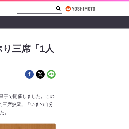
Search Form
Search
ぷり三席「1人
繁昌亭で開催しました。この
で三席披露。「いまの自分
た。