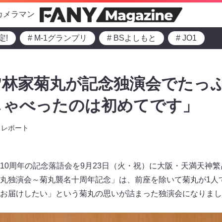
カメラマン
定!
# M-1グランプリ
# BSよしもと
# JO1
年”林家菊丸が記念独演会でたっ
しゃべったのは初めてです」
レポート
10周年の記念落語会を9月23日（火・祝）に大阪・天満天神
丸独演会～菊丸襲名十周年記念」は、前座を除いて菊丸が1人
お届けしたい」という菊丸の思いが詰まった独演会になりまし