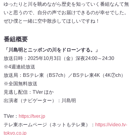
ゆったりと川を眺めながら歴史を知っていく番組なんて無
いと思うので、自分の声でお届けできるのが幸せでした。
ぜひ僕と一緒に空中散歩してほしいですね！
番組概要
「川島明とニッポンの川をドローンする。」
放送日時：2025年10月3日（金）深夜24:00～24:30
※4週連続放送
放送局：BSテレ東（BS7ch）／BSテレ東4K（4K⑦ch）
※全国無料放送
見逃し配信：TVer ほか
出演者（ナビゲーター）：川島明
TVer：
https://tver.jp
テレ東ホームページ（ネットもテレ東）：
https://video.tv-
tokyo.co.jp