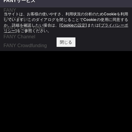
FANYサービス
FANY
当サイトは、お客様の使いやすさ、利用状況の分析のためCookieを利用
FANY Ticket
しています。このダイアログを閉じることでCookieの使用に同意する
か、詳細を確認したい場合は、
[Cookieの設定]
または
[プライバシーポ
FANY Online Ticket
リシー]
をご参照ください。
FANY Channel
閉じる
FANY Crowdfunding
FANY Mall
FANY Commu
法務・規約
プライバシーポリシー
反社会的勢力排除宣言
会社情報
吉本興業株式会社
お問い合わせ