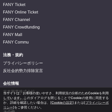
FANY Ticket
FANY Online Ticket
FANY Channel
FANY Crowdfunding
FANY Mall
FANY Commu
法務・規約
プライバシーポリシー
反社会的勢力排除宣言
会社情報
吉本興業株式会社
当サイトは、お客様の使いやすさ、利用状況の分析のためCookieを利用
しています。このダイアログを閉じることでCookieの使用に同意する
お問い合わせ
か、詳細を確認したい場合は、
[Cookieの設定]
または
[プライバシーポ
リシー]
をご参照ください。
その他