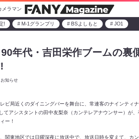
カメラマン
定!
# M-1グランプリ
# BSよしもと
# JO1
90年代・吉田栄作ブームの裏
!
お知らせ
レビ局近くのダイニングバーを舞台に、常連客のナインティナ
、そしてアシスタントの田中友梨奈（カンテレアナウンサー）が、
ティー！
、関東地区では日曜深夜に放送中で、放送日時を変えて、カン