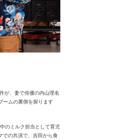
田栄作が、妻で俳優の内山理名
ブームの裏側を探ります
中のミルク担当として育児
マでの共演で、吉田から食