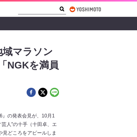
Search Form
Search
地域マラソン
「NGKを満員
6』の発表会見が、10月1
芸人”の十手（十田卓、エ
や見どころをアピールしま