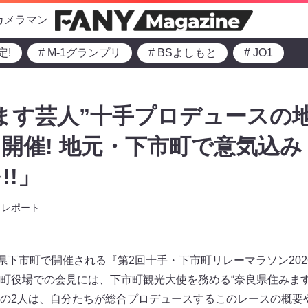
カメラマン
定!
# M-1グランプリ
# BSよしもと
# JO1
ます芸人”十手プロデュースの
開催! 地元・下市町で意気込み
!!」
レポート
県下市町で開催される『第2回十手・下市町リレーマラソン202
町役場での会見には、下市町観光大使を務める“奈良県住みます
の2人は、自分たちが総合プロデュースするこのレースの概要