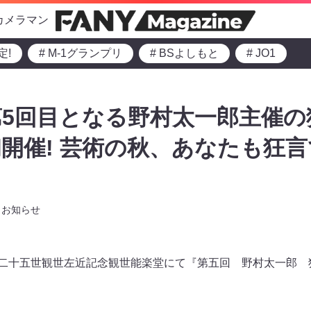
カメラマン
定!
# M-1グランプリ
# BSよしもと
# JO1
5回目となる野村太一郎主催の
開催! 芸術の秋、あなたも狂
お知らせ
0より二十五世観世左近記念観世能楽堂にて『第五回 野村太一郎