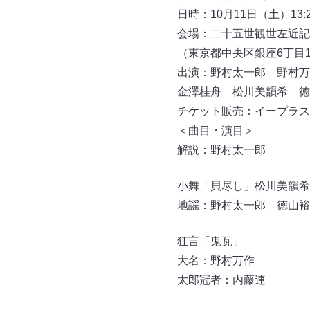
日時：10月11日（土）13:2
会場：二十五世観世左近記
（東京都中央区銀座6丁目10−1
出演：野村太一郎 野村万
金澤桂舟 松川美韻希 徳
チケット販売：イープラス
＜曲目・演目＞
解説：野村太一郎
小舞「貝尽し」松川美韻希
地謡：野村太一郎 徳山裕
狂言「鬼瓦」
大名：野村万作
太郎冠者：内藤連