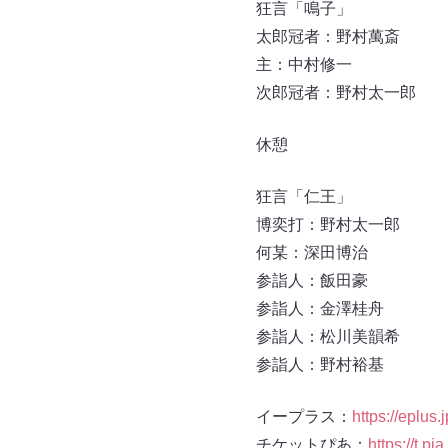
狂言「鳴子」
太郎冠者：野村萬斎
主：中村修一
次郎冠者：野村太一郎
休憩
狂言「仁王」
博奕打：野村太一郎
何某：深田博治
参詣人：飯田豪
参詣人：金澤桂舟
参詣人：松川美韻希
参詣人：野村裕基
イープラス：
https://eplus.
チケットぴあ：
https://t.p