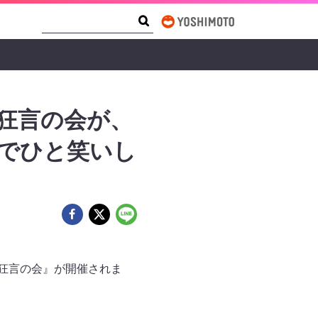
Search Form
Search
狂言の会が、
言でひと笑いし
 狂言の会』が開催されま