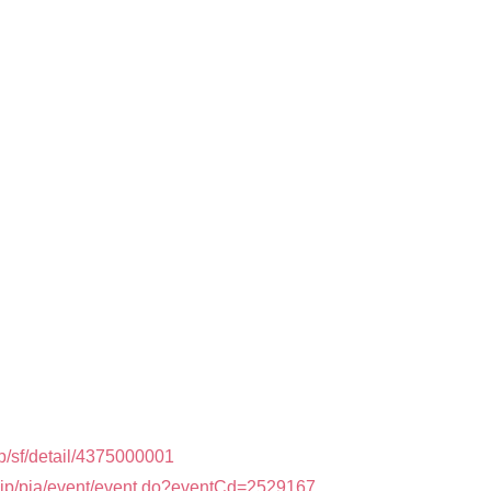
jp/sf/detail/4375000001
ia.jp/pia/event/event.do?eventCd=2529167