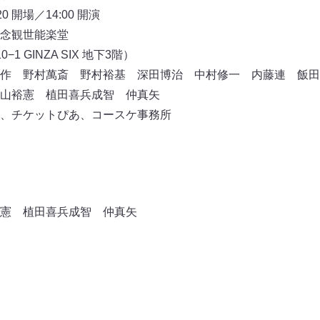
0 開場／14:00 開演
念観世能楽堂
 GINZA SIX 地下3階）
作 野村萬斎 野村裕基 深田博治 中村修一 内藤連 飯田
山裕憲 植田喜兵成智 仲真矢
、チケットぴあ、コースケ事務所
憲 植田喜兵成智 仲真矢