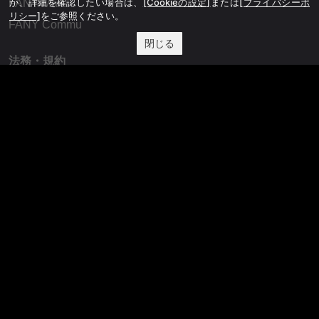
か、詳細を確認したい場合は、
[Cookieの設定]
または
[プライバシーポ
FANY Mall
リシー]
をご参照ください。
FANY Commu
閉じる
法務・規約
プライバシーポリシー
反社会的勢力排除宣言
会社情報
吉本興業株式会社
お問い合わせ
その他
よしもとニュースセンターアーカイブ
©YOSHIMOTO KOGYO, All Rights Reserved.