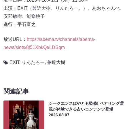
配信日時：2025年10月2日（木）21:00～
出演：EXIT（兼近大樹、りんたろー。）、あおちゃんぺ、
安部敏樹、能條桃子
進行：平石直之
放送URL：
https://abema.tv/channels/abema-
news/slots/8j51XbkQeLDSqm
EXIT
,
りんたろー
,
兼近大樹
関連記事
シークエンスはやとも監修! ペアリング霊
視が体験できる占いコンテンツ登場
2026.08.07