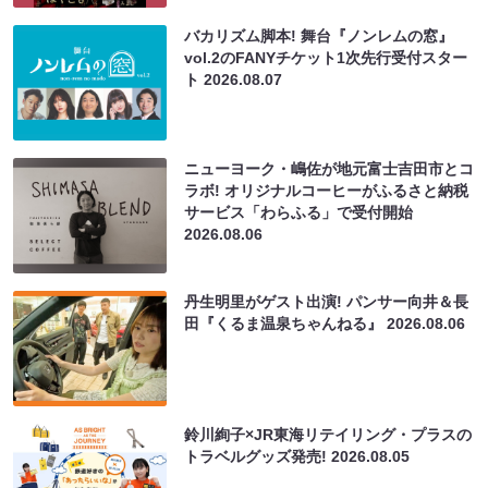
バカリズム脚本! 舞台『ノンレムの窓』
vol.2のFANYチケット1次先行受付スター
ト
2026.08.07
ニューヨーク・嶋佐が地元富士吉田市とコ
ラボ! オリジナルコーヒーがふるさと納税
サービス「わらふる」で受付開始
2026.08.06
丹生明里がゲスト出演! パンサー向井＆長
田『くるま温泉ちゃんねる』
2026.08.06
鈴川絢子×JR東海リテイリング・プラスの
トラベルグッズ発売!
2026.08.05