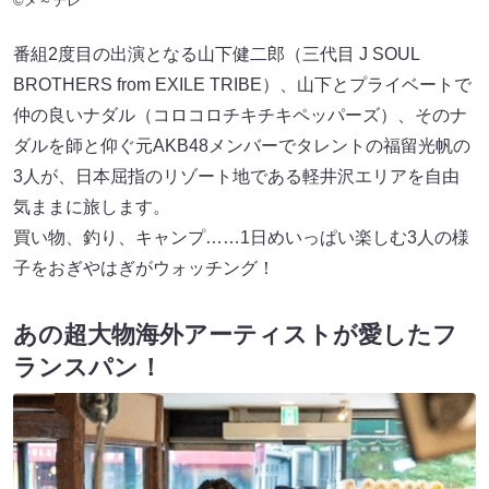
©メ～テレ
番組2度目の出演となる山下健二郎（三代目 J SOUL
BROTHERS from EXILE TRIBE）、山下とプライベートで
仲の良いナダル（コロコロチキチキペッパーズ）、そのナ
ダルを師と仰ぐ元AKB48メンバーでタレントの福留光帆の
3人が、日本屈指のリゾート地である軽井沢エリアを自由
気ままに旅します。
買い物、釣り、キャンプ……1日めいっぱい楽しむ3人の様
子をおぎやはぎがウォッチング！
あの超大物海外アーティストが愛したフ
ランスパン！