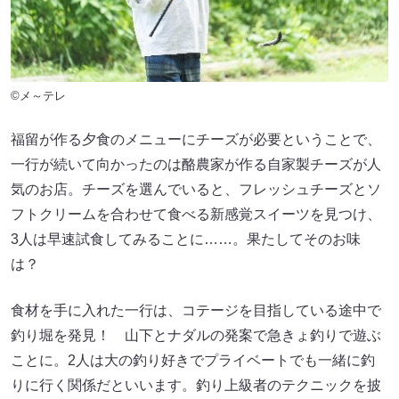
©メ～テレ
福留が作る夕食のメニューにチーズが必要ということで、
一行が続いて向かったのは酪農家が作る自家製チーズが人
気のお店。チーズを選んでいると、フレッシュチーズとソ
フトクリームを合わせて食べる新感覚スイーツを見つけ、
3人は早速試食してみることに……。果たしてそのお味
は？
食材を手に入れた一行は、コテージを目指している途中で
釣り堀を発見！ 山下とナダルの発案で急きょ釣りで遊ぶ
ことに。2人は大の釣り好きでプライベートでも一緒に釣
りに行く関係だといいます。釣り上級者のテクニックを披