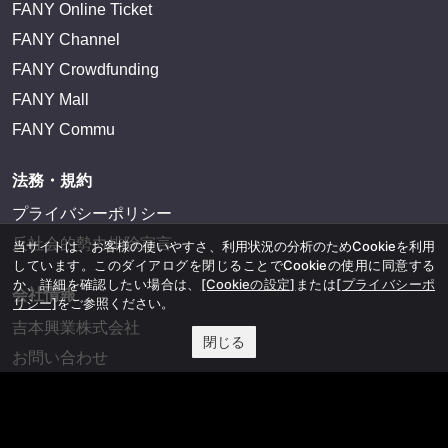
FANY Online Ticket
FANY Channel
FANY Crowdfunding
FANY Mall
FANY Commu
法務・規約
プライバシーポリシー
反社会的勢力排除宣言
当サイトは、お客様の使いやすさ、利用状況の分析のためCookieを利用
しています。このダイアログを閉じることでCookieの使用に同意する
か、詳細を確認したい場合は、
[Cookieの設定]
または
[プライバシーポ
会社情報
リシー]
をご参照ください。
吉本興業株式会社
閉じる
お問い合わせ
その他
よしもとニュースセンターアーカイブ