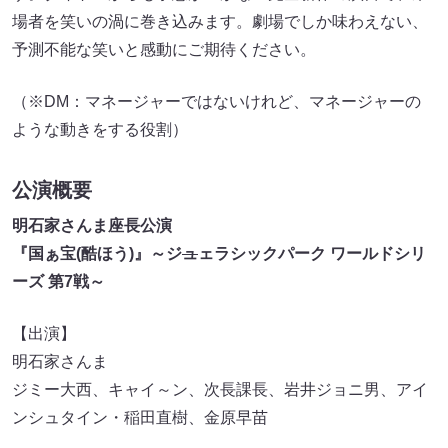
場者を笑いの渦に巻き込みます。劇場でしか味わえない、
予測不能な笑いと感動にご期待ください。
（※DM：マネージャーではないけれど、マネージャーの
ような動きをする役割）
公演概要
明石家さんま座長公演
『国ぁ宝(酷ほう)』～ジ
ュ
ェラシックパーク ワールドシリ
ーズ 第7戦～
【出演】
明石家さんま
ジミー大西、キャイ～ン、次長課長、岩井ジョニ男、アイ
ンシュタイン・稲田直樹、金原早苗