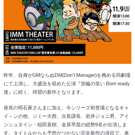
昨年、自身がGMならぬDM(Don’t Manager)を務める同劇場
にて上演し、大盛況を収めた公演『笑輪の笑い Born ready
達』に続く、待望の新作となります。
座長の明石家さんまに加え、今シリーズ初登場となるキャ
イ～ンの他、ジミー大西、次長課長、岩井ジョニ男、アイ
ンシュタイン・稲田直樹、金原早苗の総勢9名が出演しま
す。タイトルからも予想がつかない完全新作の演目で、来