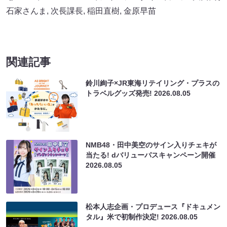
石家さんま
,
次長課長
,
稲田直樹
,
金原早苗
関連記事
鈴川絢子×JR東海リテイリング・プラスの
トラベルグッズ発売!
2026.08.05
NMB48・田中美空のサイン入りチェキが
当たる! dバリューパスキャンペーン開催
2026.08.05
松本人志企画・プロデュース『ドキュメン
タル』米で初制作決定!
2026.08.05