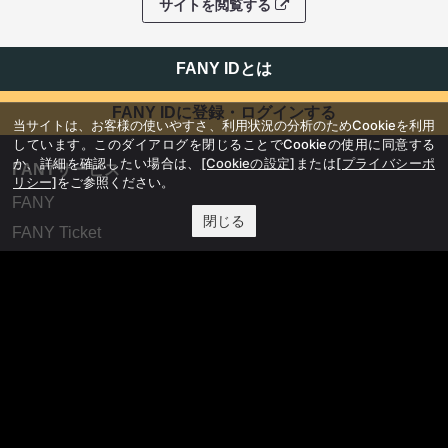
サイトを閲覧する
FANY IDとは
FANY IDに登録・ログインする
当サイトは、お客様の使いやすさ、利用状況の分析のためCookieを利用
しています。このダイアログを閉じることでCookieの使用に同意する
か、詳細を確認したい場合は、
[Cookieの設定]
または
[プライバシーポ
FANYサービス
リシー]
をご参照ください。
FANY
閉じる
FANY Ticket
FANY Online Ticket
FANY Channel
FANY Crowdfunding
FANY Mall
FANY Commu
法務・規約