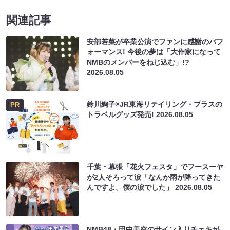
関連記事
安部若菜が卒業公演でファンに感謝のパフ
ォーマンス! 今後の夢は「大作家になって
NMBのメンバーをねじ込む」!?
2026.08.05
鈴川絢子×JR東海リテイリング・プラスの
PR
トラベルグッズ発売!
2026.08.05
千葉・幕張「花火フェスタ」でフースーヤ
が2人そろって涙「なんか雨が降ってきた
んですよ。僕の涙でした」
2026.08.05
NMB48・田中美空のサイン入りチェキが