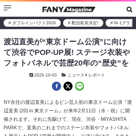
Menu
# ダブルインパクト2026
# 配信延長決定!
# M-1グラ
渡辺直美が“東京ドーム公演”に向け
て渋谷でPOP-UP展! ステージ衣装や
フォトパネルで芸歴20年の“歴史”を
2025-10-03
ニュース
レポート
NY在住の渡辺直美によるピン芸人初の東京ドーム公演『渡
辺直美 (20) in 東京ドーム』が来年2月11日（水・祝）に開
催されます。それに先駆けて、現在、渋谷・MIYASHITA
PARKで、直美のこれまでのステージ衣装やフォトパネル