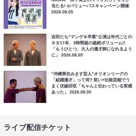
当たる! dバリューパスキャンペーン開催
2026.08.05
吉田たち“マンゲキ卒業”公演は年代ごとの
ネタ17本、3時間超の超絶ボリューム!!
「もうひとつ、大人の漫才師になれるよう
に」
2026.08.05
“沖縄県住みます芸人”オリオンリーグの
「組踊漫才」って何? 笑い×伝統芸能でう
まく伏線回収「ちゃんと伝わっている実感
あった」
2026.08.05
ライブ配信チケット